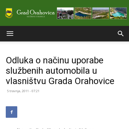
Službene
Odluka o načinu uporabe
stranice
službenih automobila u
vlasništvu Grada Orahovice
Grada
5 travnja, 2011 - 07:21
Orahovice