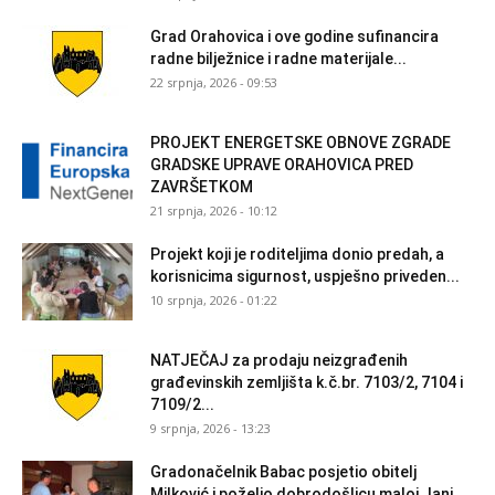
Grad Orahovica i ove godine sufinancira
radne bilježnice i radne materijale...
22 srpnja, 2026 - 09:53
PROJEKT ENERGETSKE OBNOVE ZGRADE
GRADSKE UPRAVE ORAHOVICA PRED
ZAVRŠETKOM
21 srpnja, 2026 - 10:12
Projekt koji je roditeljima donio predah, a
korisnicima sigurnost, uspješno priveden...
10 srpnja, 2026 - 01:22
NATJEČAJ za prodaju neizgrađenih
građevinskih zemljišta k.č.br. 7103/2, 7104 i
7109/2...
9 srpnja, 2026 - 13:23
Gradonačelnik Babac posjetio obitelj
Milković i poželio dobrodošlicu maloj Jani