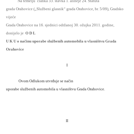
Na temelju
članka 33. stavka 1. alineje 24. Statuta
grada Orahovice („Službeni glasnik“ grada Orahovice, br. 5/09), Gradsko
vijeće
Grada Orahovice na 16. sjednici održanoj 30. ožujka 2011. godine,
donijelo je
O D L
U K U o načinu uporabe službenih automobila u vlasništvu Grada
Orahovice
I
Ovom Odlukom utvrđuje se način
uporabe službenih automobila u vlasništvu Grada Orahovice.
II