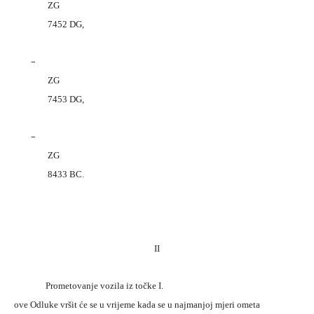
ZG
7452 DG,
–
ZG
7453 DG,
–
ZG
8433 BC.
II
Prometovanje vozila iz točke I.
ove Odluke vršit će se u vrijeme kada se u najmanjoj mjeri ometa