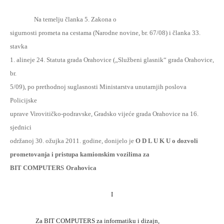
Na temelju članka 5. Zakona o
sigurnosti prometa na cestama (Narodne novine, br. 67/08) i članka 33.
stavka
1. alineje 24. Statuta grada Orahovice („Službeni glasnik“ grada Orahovice,
br.
5/09), po prethodnoj suglasnosti Ministarstva unutarnjih poslova
Policijske
uprave Virovitičko-podravske, Gradsko vijeće grada Orahovice na 16.
sjednici
održanoj 30. ožujka 2011. godine, donijelo je
O D L U K U o dozvoli
prometovanja i pristupa kamionskim vozilima za
BIT COMPUTERS
Orahovica
I
Za BIT COMPUTERS za informatiku i dizajn,