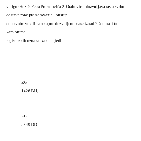
vl. Igor Hozić, Petra Preradovića 2, Orahovica,
dozvoljava se,
u svrhu
dostave robe prometovanje i pristup
dostavnim vozilima ukupne dozvoljene mase iznad 7, 5 tona, i to
kamionima
registarskih oznaka, kako slijedi:
–
ZG
1426 BH,
–
ZG
5849 DD,