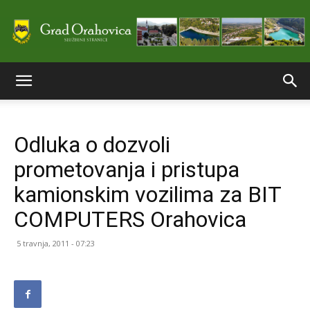
Službene
Odluka o dozvoli
stranice
prometovanja i pristupa
kamionskim vozilima za BIT
Grada
COMPUTERS Orahovica
5 travnja, 2011 - 07:23
Orahovice