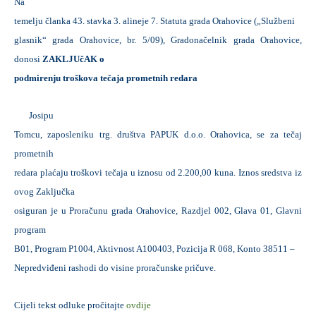
Na
temelju članka 43. stavka 3. alineje 7. Statuta grada Orahovice („Službeni
glasnik“ grada Orahovice, br. 5/09), Gradonačelnik grada Orahovice,
donosi
ZAKLJUčAK o
podmirenju troškova tečaja prometnih redara
Josipu
Tomcu, zaposleniku trg. društva PAPUK d.o.o. Orahovica, se za tečaj
prometnih
redara plaćaju troškovi tečaja u iznosu od 2.200,00 kuna. Iznos sredstva iz
ovog Zaključka
osiguran je u Proračunu grada Orahovice, Razdjel 002, Glava 01, Glavni
program
B01, Program P1004, Aktivnost A100403, Pozicija R 068, Konto 38511 –
Nepredviđeni rashodi do visine proračunske pričuve.
Cijeli tekst odluke pročitajte
ovdije