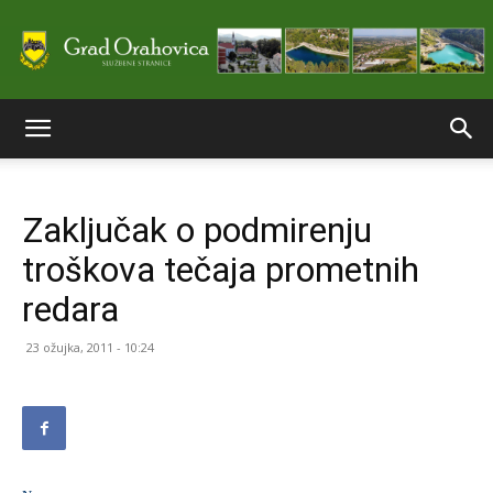
Službene
Zaključak o podmirenju
stranice
troškova tečaja prometnih
redara
Grada
23 ožujka, 2011 - 10:24
Orahovice