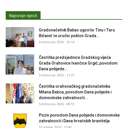
Najnovije vijesti
Gradonačelnik Babac ugostio Tinu i Taru
Bičanić te uručio poklon Grada...
6 kolovoza, 2026 - 10:14
Čestitka predsjednice Gradskog vijeća
Grada Orahovice Ivančice Grgić, povodom
Dana pobjede...
5 kolovoza, 2026 - 11:57
Čestitka orahovačkog gradonačelnika
Milana Babca, povodom Dana pobjede i
domovinske zahvalnosti...
5 kolovoza, 2026 - 08:13
Poziv povodom Dana pobjede i domovinske
zahvalnosti i Dana hrvatskih branitelja
31 srpnja, 2026 - 13:42