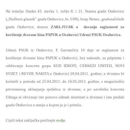
Na temelju članka 43. stavka 1. točke 8. i 21. Statuta grada Orahovice
(„Službeni glasnik“ grada Orahovice, br. 5/09), Josip Nemec, gradonačelnik
grada Orahovice, donosi
ZAKLJUčAK o
davanju suglasnosti za
korištenje dvorane kina PAPUK u Orahovici Udruzi PAUK Orahovica.
Udruzi PAUK iz Orahovice, F. Gavrančića 10 daje se suglasnost za
korištenje dvorane kina PAPUK u Orahovici, bez naknade, za pripremu i
održavanje koncerta grupa KUD IDIJOTI, CERKEZI UNITED, NOVI
SVIJET i REVIJE NAKITA u Orahovici 29.04.2011. godine, a dvoranu bi
koristili u periodu od 25.04.2011. do 16.05.2011. godine, s mogućnošću
privremenog uklanjanja sjedalica iz dvorane, a po završetku koncerta
Udruga se obvezuje iste ponovo odmah montirati u dvoranu i istu predati
gradu Orahovica u stanju u kojem ju je i primila.
Cijeli tekst zaključka pročitajte
ovdje
.