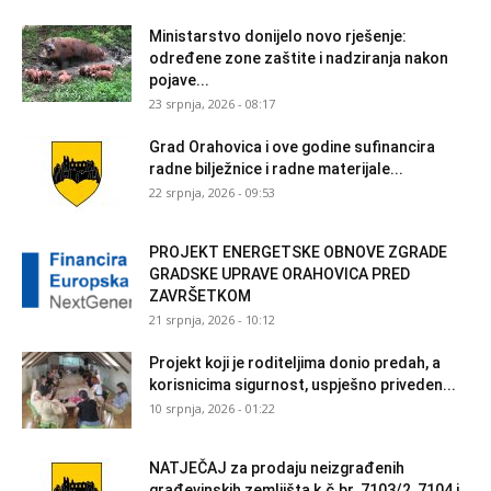
Ministarstvo donijelo novo rješenje:
određene zone zaštite i nadziranja nakon
pojave...
23 srpnja, 2026 - 08:17
Grad Orahovica i ove godine sufinancira
radne bilježnice i radne materijale...
22 srpnja, 2026 - 09:53
PROJEKT ENERGETSKE OBNOVE ZGRADE
GRADSKE UPRAVE ORAHOVICA PRED
ZAVRŠETKOM
21 srpnja, 2026 - 10:12
Projekt koji je roditeljima donio predah, a
korisnicima sigurnost, uspješno priveden...
10 srpnja, 2026 - 01:22
NATJEČAJ za prodaju neizgrađenih
građevinskih zemljišta k.č.br. 7103/2, 7104 i