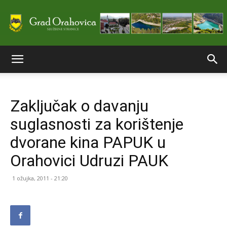
Službene
Zaključak o davanju
stranice
suglasnosti za korištenje
dvorane kina PAPUK u
Grada
Orahovici Udruzi PAUK
1 ožujka, 2011 - 21:20
Orahovice