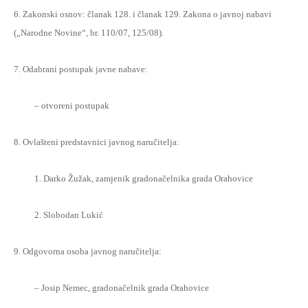
6. Zakonski osnov: članak 128. i članak 129. Zakona o javnoj nabavi
(„Narodne
Novine“, br. 110/07, 125/08).
7. Odabrani postupak javne nabave:
– otvoreni postupak
8. Ovlašteni predstavnici javnog naručitelja:
1. Darko Žužak, zamjenik gradonačelnika grada Orahovice
2. Slobodan Lukić
9. Odgovorna osoba javnog naručitelja:
– Josip Nemec, gradonačelnik grada Orahovice