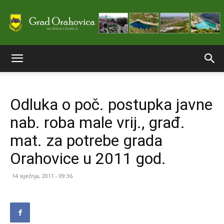
Službene
Odluka o poč. postupka javne
stranice
nab. roba male vrij., građ.
mat. za potrebe grada
Grada
Orahovice u 2011 god.
14 siječnja, 2011 - 09:36
Orahovice