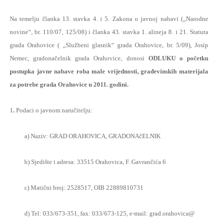
Na temelju članka 13. stavka 4. i 5. Zakona o javnoj nabavi („Narodne
novine“, br. 110/07, 125/08) i članka 43. stavka 1. alineja 8. i 21. Statuta
grada Orahovice ( „Službeni glasnik“ grada Orahovice, br. 5/09), Josip
Nemec, gradonačelnik grada Orahovice, donosi
ODLUKU o početku
postupka javne nabave roba male vrijednosti, građevinskih materijala
za potrebe grada Orahovice u 2011. godini.
1
.
Podaci o javnom naručitelju:
a) Naziv: GRAD ORAHOVICA, GRADONAčELNIK
b) Sjedište i adresa: 33515 Orahovica, F. Gavrančića 6
c) Matični broj: 2528517, OIB 22889810731
d) Tel: 033/673-351, fax: 033/673-125, e-mail: grad.orahovica@