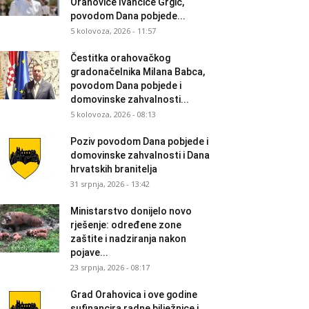
Orahovice Ivančice Grgić,
povodom Dana pobjede...
5 kolovoza, 2026 - 11:57
Čestitka orahovačkog
gradonačelnika Milana Babca,
povodom Dana pobjede i
domovinske zahvalnosti...
5 kolovoza, 2026 - 08:13
Poziv povodom Dana pobjede i
domovinske zahvalnosti i Dana
hrvatskih branitelja
31 srpnja, 2026 - 13:42
Ministarstvo donijelo novo
rješenje: određene zone
zaštite i nadziranja nakon
pojave...
23 srpnja, 2026 - 08:17
Grad Orahovica i ove godine
sufinancira radne bilježnice i