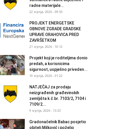
radne materijale...
22 srpnja, 2026 - 09:53
PROJEKT ENERGETSKE
OBNOVE ZGRADE GRADSKE
UPRAVE ORAHOVICA PRED
ZAVRŠETKOM
21 srpnja, 2026 - 10:12
Projekt koji je roditeljima donio
predah, a korisnicima
sigurnost, uspješno priveden...
10 srpnja, 2026 - 01:22
NATJEČAJ za prodaju
neizgrađenih građevinskih
zemljišta k.č.br. 7103/2, 7104 i
7109/2...
9 srpnja, 2026 - 13:23
Gradonačelnik Babac posjetio
obitelj Milković i poželio