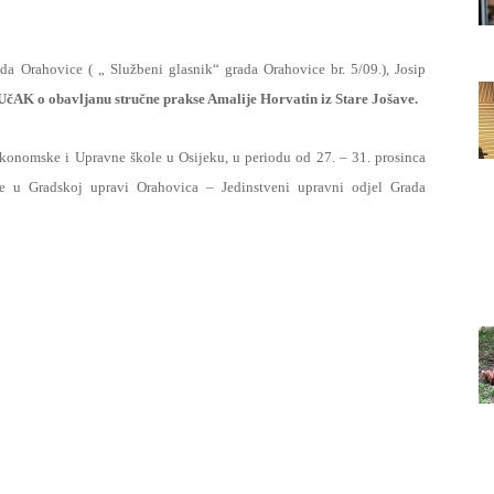
Grada
ada Orahovice ( „ Službeni glasnik“ grada Orahovice br. 5/09.), Josip
AK o obavljanu stručne prakse Amalije Horvatin iz Stare Jošave.
Orahovice
 Ekonomske i Upravne škole u Osijeku, u periodu od 27. – 31. prosinca
se u Gradskoj upravi Orahovica – Jedinstveni upravni odjel Grada