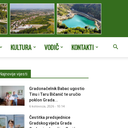
KULTURA
VODIČ
KONTAKTI
Najnovije vijesti
Gradonačelnik Babac ugostio
Tinu i Taru Bičanić te uručio
poklon Grada...
6 kolovoza, 2026 - 10:14
Čestitka predsjednice
Gradskog vijeća Grada