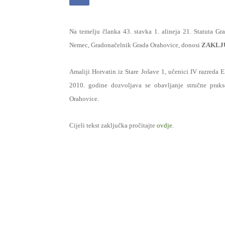
Na temelju članka 43. stavka 1. alineja 21. Statuta Gr
Nemec, Gradonačelnik Grada Orahovice, donosi
ZAKLJUč
Amaliji Horvatin iz Stare Jošave 1, učenici IV razreda
2010. godine dozvoljava se obavljanje stručne prak
Orahovice.
Cijeli tekst zaključka pročitajte
ovdje
.