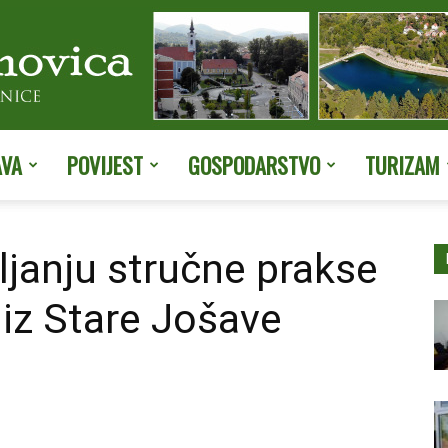
AVA
POVIJEST
GOSPODARSTVO
TURIZAM
Službene
ljanju stručne prakse
 iz Stare Jošave
stranice