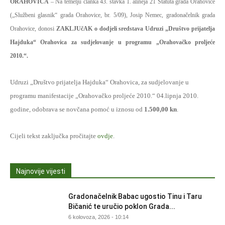
ORAHOVICA
– Na temelju članka 43. stavka 1. alineja 21 Statuta grada Orahovice
(„Službeni glasnik“ grada Orahovice, br. 5/09), Josip Nemec, gradonačelnik grada
Orahovice, donosi
ZAKLJUčAK o dodjeli sredstava Udruzi „Društvo prijatelja
Hajduka“ Orahovica za sudjelovanje u programu „Orahovačko proljeće
2010.“.
Udruzi „Društvo prijatelja Hajduka“ Orahovica, za sudjelovanje u
programu manifestacije „Orahovačko proljeće 2010.“ 04.lipnja 2010.
godine, odobrava se novčana pomoć u iznosu od
1.500,00 kn
.
Cijeli tekst zaključka pročitajte
ovdje
.
Najnovije vijesti
Gradonačelnik Babac ugostio Tinu i Taru
Bičanić te uručio poklon Grada...
6 kolovoza, 2026 - 10:14