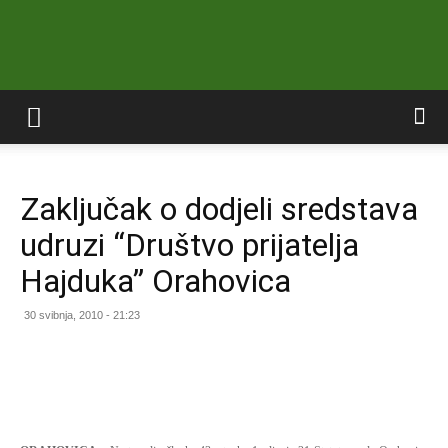
Službene
Zaključak o dodjeli sredstava
stranice
udruzi “Društvo prijatelja
Hajduka” Orahovica
Grada
30 svibnja, 2010 - 21:23
Orahovice