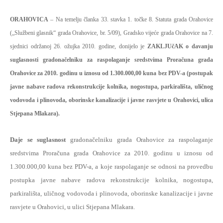
ORAHOVICA
– Na temelju članka 33. stavka 1. točke 8. Statuta grada Orahovice
(„Službeni glasnik“ grada Orahovice, br. 5/09), Gradsko vijeće grada Orahovice na 7.
sjednici održanoj 26. ožujka 2010. godine, donijelo je
ZAKLJUčAK o davanju
suglasnosti gradonačelniku za raspolaganje sredstvima Proračuna grada
Orahovice za 2010. godinu u iznosu od 1.300.000,00 kuna bez PDV-a (postupak
javne nabave radova rekonstrukcije kolnika, nogostupa, parkirališta, uličnog
vodovoda i plinovoda, oborinske kanalizacije i javne rasvjete u Orahovici, ulica
Stjepana Mlakara).
Daje se suglasnost
gradonačelniku grada Orahovice za raspolaganje
sredstvima Proračuna grada Orahovice za 2010. godinu u iznosu od
1.300.000,00 kuna bez PDV-a, a koje raspolaganje se odnosi na provedbu
postupka javne nabave radova rekonstrukcije kolnika, nogostupa,
parkirališta, uličnog vodovoda i plinovoda, oborinske kanalizacije i javne
rasvjete u Orahovici, u ulici Stjepana Mlakara.