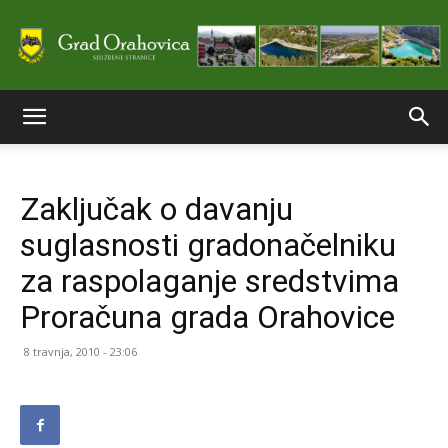
Službene
Zaključak o davanju
stranice
suglasnosti gradonačelniku
za raspolaganje sredstvima
Grada
Proračuna grada Orahovice
8 travnja, 2010 - 23:06
Orahovice