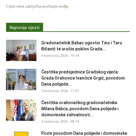
Cijeli tekst zaključka pročitajte
ovdje
.
Najnovije vijesti
Gradonačelnik Babac ugostio Tinu i Taru
Bičanić te uručio poklon Grada...
6 kolovoza, 2026 - 10:14
Čestitka predsjednice Gradskog vijeća
Grada Orahovice Ivančice Grgić, povodom
Dana pobjede...
5 kolovoza, 2026 - 11:57
Čestitka orahovačkog gradonačelnika
Milana Babca, povodom Dana pobjede i
domovinske zahvalnosti...
5 kolovoza, 2026 - 08:13
Poziv povodom Dana pobjede i domovinske