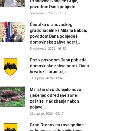
Orahovice Ivančice Grgić,
povodom Dana pobjede...
5 kolovoza, 2026 - 11:57
Čestitka orahovačkog
gradonačelnika Milana Babca,
povodom Dana pobjede i
domovinske zahvalnosti...
5 kolovoza, 2026 - 08:13
Poziv povodom Dana pobjede i
domovinske zahvalnosti i Dana
hrvatskih branitelja
31 srpnja, 2026 - 13:42
Ministarstvo donijelo novo
rješenje: određene zone
zaštite i nadziranja nakon
pojave...
23 srpnja, 2026 - 08:17
Grad Orahovica i ove godine
sufinancira radne bilježnice i