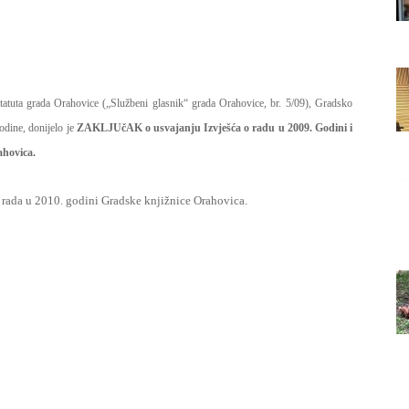
Grada
tatuta grada Orahovice („Službeni glasnik“ grada Orahovice, br. 5/09), Gradsko
Orahovice
odine, donijelo je
ZAKLJUčAK o usvajanju Izvješća o radu u 2009. Godini i
ahovica.
m rada u 2010. godini Gradske knjižnice Orahovica.