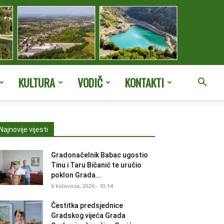
KULTURA
VODIČ
KONTAKTI
Najnovije vijesti
Gradonačelnik Babac ugostio
Tinu i Taru Bičanić te uručio
poklon Grada...
6 kolovoza, 2026 - 10:14
Čestitka predsjednice
Gradskog vijeća Grada