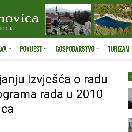
AVA
POVIJEST
GOSPODARSTVO
TURIZAM
Službene
janju Izvješća o radu
rograma rada u 2010
stranice
ica