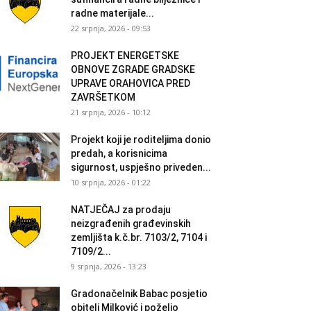
radne materijale...
22 srpnja, 2026 - 09:53
PROJEKT ENERGETSKE
OBNOVE ZGRADE GRADSKE
UPRAVE ORAHOVICA PRED
ZAVRŠETKOM
21 srpnja, 2026 - 10:12
Projekt koji je roditeljima donio
predah, a korisnicima
sigurnost, uspješno priveden...
10 srpnja, 2026 - 01:22
NATJEČAJ za prodaju
neizgrađenih građevinskih
zemljišta k.č.br. 7103/2, 7104 i
7109/2...
9 srpnja, 2026 - 13:23
Gradonačelnik Babac posjetio
obitelj Milković i poželio