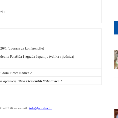
edu:
26/1 (dvorana za konferencije)
devita Patačića 1-zgrada županije (velika vijećnica)
ki dom, Braće Radića 2
a vijećnica, Ulica Plemenitih Mihalovića 1
00-207 ili na e-mail:
info@ravidra.hr