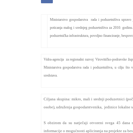
Ministarstvo gospodarstva rada i poduzetništva upravo j
poticanja malog i srednjeg poduzetništva za 2010. godinu
poduzetnička infrastruktura, povoljno financiranje, besp
Vidra-agencija za regionalni razvoj Virovitičko-podravske župan
Ministarstva gospodarstva rada i poduzetništva, u cilju što 
sredstava.
Ciljana skupina: mikro, mali i srednji poduzetnici (poče
osobe), udruženja gospodarstvenika, jedinice lokalne 
S obzirom da su natječaji otvoreni svega 45 dana m
informacije o mogućnosti apliciranja na projekte za be