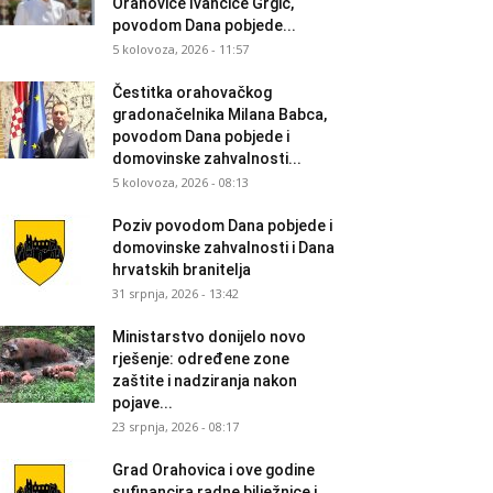
Orahovice Ivančice Grgić,
povodom Dana pobjede...
5 kolovoza, 2026 - 11:57
Čestitka orahovačkog
gradonačelnika Milana Babca,
povodom Dana pobjede i
domovinske zahvalnosti...
5 kolovoza, 2026 - 08:13
Poziv povodom Dana pobjede i
domovinske zahvalnosti i Dana
hrvatskih branitelja
31 srpnja, 2026 - 13:42
Ministarstvo donijelo novo
rješenje: određene zone
zaštite i nadziranja nakon
pojave...
23 srpnja, 2026 - 08:17
Grad Orahovica i ove godine
sufinancira radne bilježnice i