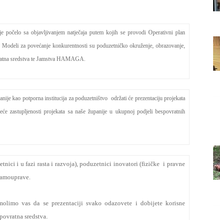
Grada
e počelo sa objavljivanjem natječaja putem kojih se provodi Operativni plan
. Modeli za povećanje konkurentnosti su poduzetničko okruženje, obrazovanje,
ovratna sredstva te Jamstva HAMAGA.
Orahovice
ije kao potporna institucija za poduzetništvo održati će prezentaciju projekata
veće zastupljenosti projekata sa naše županije u ukupnoj podjeli bespovratnih
tnici i u fazi rasta i razvoja), poduzetnici inovatori (fizičke i pravne
samouprave.
olimo vas da se prezentaciji svako odazovete i dobijete korisne
spovratna sredstva.