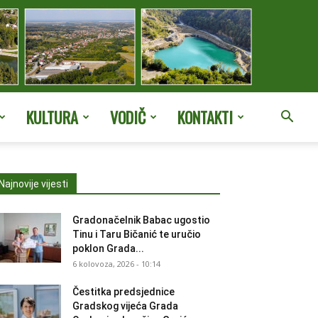
KULTURA
VODIČ
KONTAKTI
Najnovije vijesti
Gradonačelnik Babac ugostio
Tinu i Taru Bičanić te uručio
poklon Grada...
6 kolovoza, 2026 - 10:14
Čestitka predsjednice
Gradskog vijeća Grada