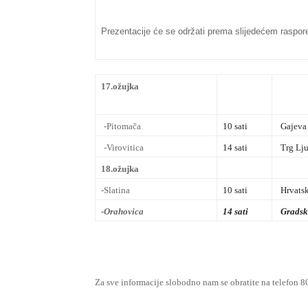
Prezentacije će se održati prema slijedećem raspor
17.ožujka
-Pitomača
10 sati
Gajeva 
-Virovitica
14 sati
Trg Lju
18.ožujka
-Slatina
10 sati
Hrvats
-Orahovica
14 sati
Gradsk
Za sve informacije slobodno nam se obratite na telefon 8