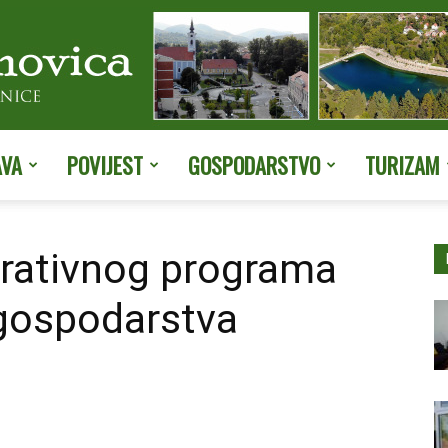
AVA
POVIJEST
GOSPODARSTVO
TURIZAM
Službene
erativnog programa
 gospodarstva
stranice