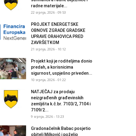
radne materijale...
22 srpnja, 2026 - 09:53
PROJEKT ENERGETSKE
OBNOVE ZGRADE GRADSKE
UPRAVE ORAHOVICA PRED
ZAVRŠETKOM
21 srpnja, 2026 - 10:12
Projekt koji je roditeljima donio
predah, a korisnicima
sigurnost, uspješno priveden...
10 srpnja, 2026 - 01:22
NATJEČAJ za prodaju
neizgrađenih građevinskih
zemljišta k.č.br. 7103/2, 7104 i
7109/2...
9 srpnja, 2026 - 13:23
Gradonačelnik Babac posjetio
obitelj Milković i poželio