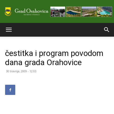
Službene
čestitka i program povodom
stranice
dana grada Orahovice
30 travnja, 2009 - 12:03
Grada
Orahovice