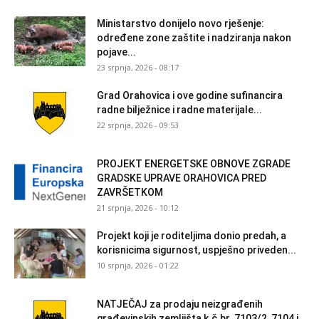
Ministarstvo donijelo novo rješenje:
određene zone zaštite i nadziranja nakon
pojave...
23 srpnja, 2026 - 08:17
Grad Orahovica i ove godine sufinancira
radne bilježnice i radne materijale...
22 srpnja, 2026 - 09:53
PROJEKT ENERGETSKE OBNOVE ZGRADE
GRADSKE UPRAVE ORAHOVICA PRED
ZAVRŠETKOM
21 srpnja, 2026 - 10:12
Projekt koji je roditeljima donio predah, a
korisnicima sigurnost, uspješno priveden...
10 srpnja, 2026 - 01:22
NATJEČAJ za prodaju neizgrađenih
građevinskih zemljišta k.č.br. 7103/2, 7104 i