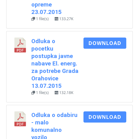
opreme
23.07.2015
1 file(s)
133.27K
Odluka o
DOWNLOAD
pocetku
postupka javne
nabave El. energ.
za potrebe Grada
Orahovice
13.07.2015
1 file(s)
132.18K
Odluka o odabiru
DOWNLOAD
- malo
komunalno
vozilo