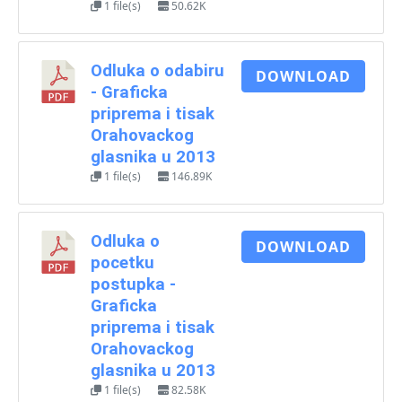
1 file(s)
50.62K
Odluka o odabiru
DOWNLOAD
- Graficka
priprema i tisak
Orahovackog
glasnika u 2013
1 file(s)
146.89K
Odluka o
DOWNLOAD
pocetku
postupka -
Graficka
priprema i tisak
Orahovackog
glasnika u 2013
1 file(s)
82.58K