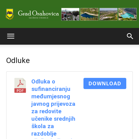
Službene
Odluke
stranice
Odluka o
DOWNLOAD
sufinanciranju
Grada
međumjesnog
javnog prijevoza
za redovite
učenike srednjih
Orahovice
škola za
razdoblje