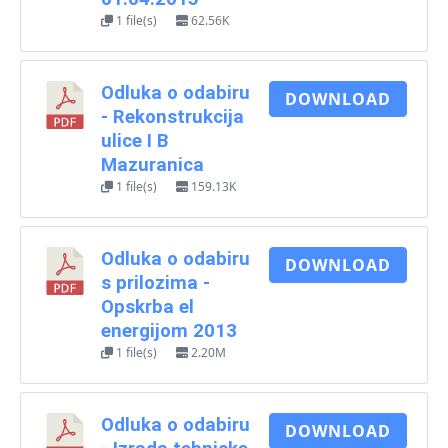
1 file(s)
62.56K
Odluka o odabiru
DOWNLOAD
- Rekonstrukcija
ulice I B
Mazuranica
1 file(s)
159.13K
Odluka o odabiru
DOWNLOAD
s prilozima -
Opskrba el
energijom 2013
1 file(s)
2.20M
Odluka o odabiru
DOWNLOAD