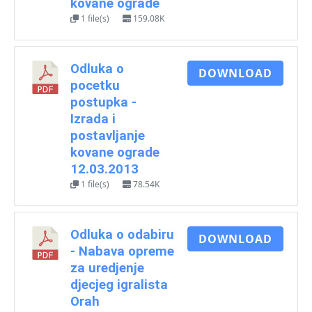
kovane ograde
1 file(s)
159.08K
Odluka o
DOWNLOAD
pocetku
postupka -
Izrada i
postavljanje
kovane ograde
12.03.2013
1 file(s)
78.54K
Odluka o odabiru
DOWNLOAD
- Nabava opreme
za uredjenje
djecjeg igralista
Orah