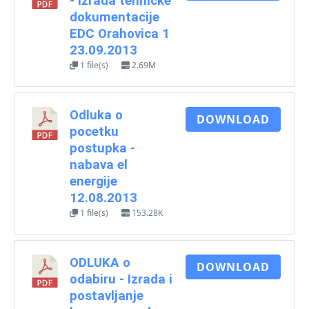
- Izrada tehnicke
dokumentacije
EDC Orahovica 1
23.09.2013
1 file(s)
2.69M
Odluka o
DOWNLOAD
pocetku
postupka -
nabava el
energije
12.08.2013
1 file(s)
153.28K
ODLUKA o
DOWNLOAD
odabiru - Izrada i
postavljanje