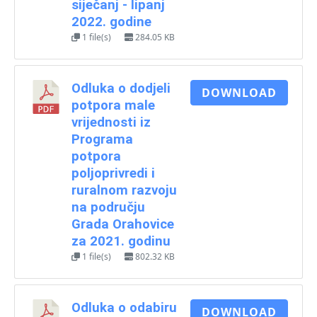
siječanj - lipanj
2022. godine
1 file(s)
284.05 KB
Odluka o dodjeli
DOWNLOAD
potpora male
vrijednosti iz
Programa
potpora
poljoprivredi i
ruralnom razvoju
na području
Grada Orahovice
za 2021. godinu
1 file(s)
802.32 KB
Odluka o odabiru
DOWNLOAD