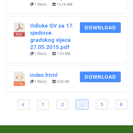
1 file(s)
15.16 MB
Odluke GV sa 17.
DOWNLOAD
sjednice
gradskog vijeca
27.05.2015.pdf
1 file(s)
1.50 MB
index.html
DOWNLOAD
1 file(s)
0.05 KB
1
2
…
5
6