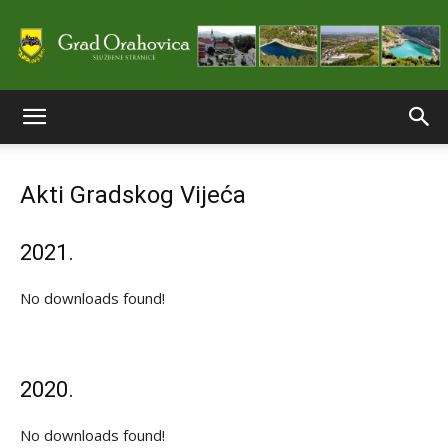
Službene
Akti Gradskog Vijeća
stranice
2021.
Grada
No downloads found!
Orahovice
2020.
No downloads found!