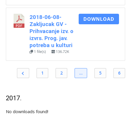
2018-06-08-
DOWNLOAD
Zakljucak GV -
Prihvacanje izv. o
izvrs. Prog. jav.
potreba u kulturi
1 file(s)
136.72K
1
2
…
5
6
2017.
No downloads found!