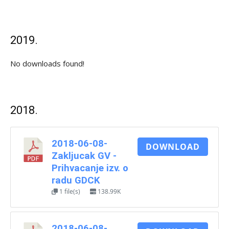
2019.
No downloads found!
2018.
2018-06-08-
DOWNLOAD
Zakljucak GV -
Prihvacanje izv. o
radu GDCK
1 file(s)
138.99K
2018-06-08-