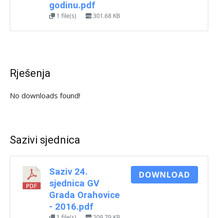
godinu.pdf
1 file(s)
301.68 KB
Rješenja
No downloads found!
Sazivi sjednica
Saziv 24.
DOWNLOAD
sjednica GV
Grada Orahovice
- 2016.pdf
1 file(s)
209.79 KB