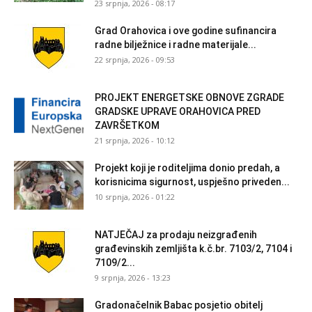
23 srpnja, 2026 - 08:17
Grad Orahovica i ove godine sufinancira
radne bilježnice i radne materijale...
22 srpnja, 2026 - 09:53
PROJEKT ENERGETSKE OBNOVE ZGRADE
GRADSKE UPRAVE ORAHOVICA PRED
ZAVRŠETKOM
21 srpnja, 2026 - 10:12
Projekt koji je roditeljima donio predah, a
korisnicima sigurnost, uspješno priveden...
10 srpnja, 2026 - 01:22
NATJEČAJ za prodaju neizgrađenih
građevinskih zemljišta k.č.br. 7103/2, 7104 i
7109/2...
9 srpnja, 2026 - 13:23
Gradonačelnik Babac posjetio obitelj