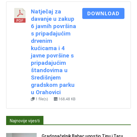
Natječaj za
DOWNLOAD
davanje u zakup
6 javnih površina
s pripadajućim
drvenim
kućicama i 4
javne površine s
pripadajućim
štandovima u
Središnjem
gradskom parku
u Orahovici
1 file(s)
168.48 KB
Najnovije vijesti
Gradonačelnik Babac ugostio Tinu i Taru