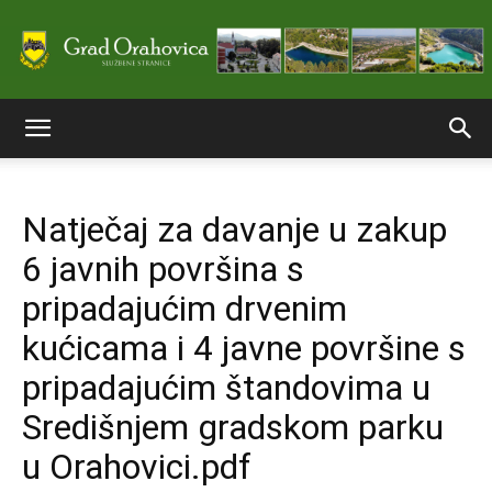
Službene
Natječaj za davanje u zakup
stranice
6 javnih površina s
pripadajućim drvenim
Grada
kućicama i 4 javne površine s
pripadajućim štandovima u
Središnjem gradskom parku
Orahovice
u Orahovici.pdf