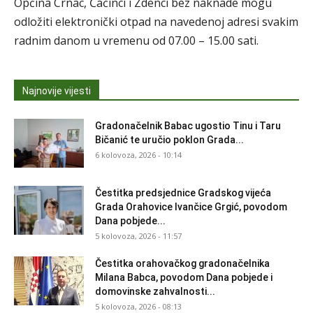
Općina Crnac, Čačinci i Zdenci bez naknade mogu
odložiti elektronički otpad na navedenoj adresi svakim
radnim danom u vremenu od 07.00 – 15.00 sati.
Najnovije vijesti
Gradonačelnik Babac ugostio Tinu i Taru
Bičanić te uručio poklon Grada...
6 kolovoza, 2026 - 10:14
Čestitka predsjednice Gradskog vijeća
Grada Orahovice Ivančice Grgić, povodom
Dana pobjede...
5 kolovoza, 2026 - 11:57
Čestitka orahovačkog gradonačelnika
Milana Babca, povodom Dana pobjede i
domovinske zahvalnosti...
5 kolovoza, 2026 - 08:13