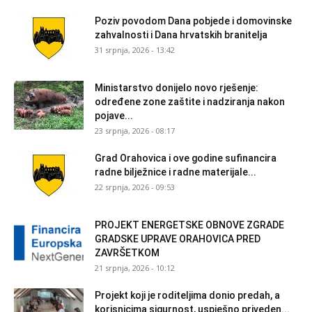
Poziv povodom Dana pobjede i domovinske
zahvalnosti i Dana hrvatskih branitelja
31 srpnja, 2026 - 13:42
Ministarstvo donijelo novo rješenje:
određene zone zaštite i nadziranja nakon
pojave...
23 srpnja, 2026 - 08:17
Grad Orahovica i ove godine sufinancira
radne bilježnice i radne materijale...
22 srpnja, 2026 - 09:53
PROJEKT ENERGETSKE OBNOVE ZGRADE
GRADSKE UPRAVE ORAHOVICA PRED
ZAVRŠETKOM
21 srpnja, 2026 - 10:12
Projekt koji je roditeljima donio predah, a
korisnicima sigurnost, uspješno priveden...