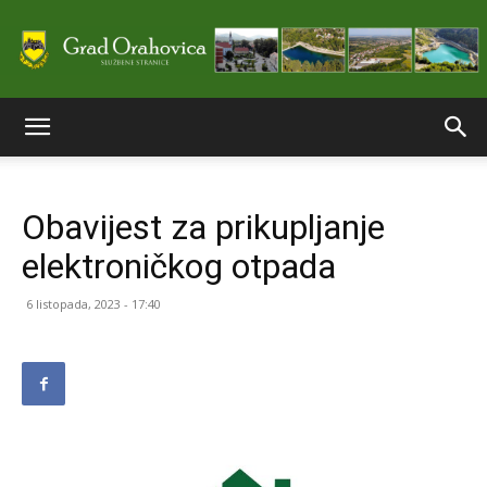
Službene
Obavijest za prikupljanje
stranice
elektroničkog otpada
6 listopada, 2023 - 17:40
Grada
Orahovice