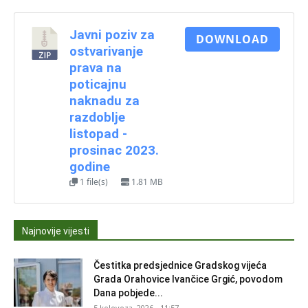
Javni poziv za
DOWNLOAD
ostvarivanje
prava na
poticajnu
naknadu za
razdoblje
listopad -
prosinac 2023.
godine
1 file(s)
1.81 MB
Najnovije vijesti
Čestitka predsjednice Gradskog vijeća
Grada Orahovice Ivančice Grgić, povodom
Dana pobjede...
5 kolovoza, 2026 - 11:57