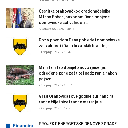
Čestitka orahovačkog gradonačelnika
Milana Babca, povodom Dana pobjede i
domovinske zahvalnosti...
5 kolovoza, 2026 - 08:13
Poziv povodom Dana pobjede i domovinske
zahvalnosti i Dana hrvatskih branitelja
31 srpnja, 2026 - 13:42
Ministarstvo donijelo novo rješenje:
određene zone zaštite i nadziranja nakon
pojave...
23 srpnja, 2026 - 08:17
Grad Orahovica i ove godine sufinancira
radne bilježnice i radne materijale...
22 srpnja, 2026 - 09:53
PROJEKT ENERGETSKE OBNOVE ZGRADE