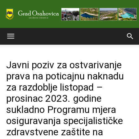
Službene
Javni poziv za ostvarivanje
stranice
prava na poticajnu naknadu
za razdoblje listopad –
Grada
prosinac 2023. godine
sukladno Programu mjera
osiguravanja specijalističke
Orahovice
zdravstvene zaštite na