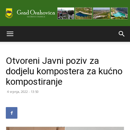
Službene
Otvoreni Javni poziv za
stranice
dodjelu kompostera za kućno
kompostiranje
Grada
4 srpnja, 2022 - 13:50
Orahovice