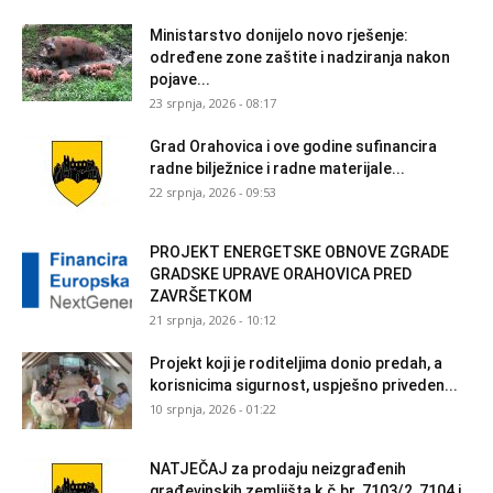
Ministarstvo donijelo novo rješenje:
određene zone zaštite i nadziranja nakon
pojave...
23 srpnja, 2026 - 08:17
Grad Orahovica i ove godine sufinancira
radne bilježnice i radne materijale...
22 srpnja, 2026 - 09:53
PROJEKT ENERGETSKE OBNOVE ZGRADE
GRADSKE UPRAVE ORAHOVICA PRED
ZAVRŠETKOM
21 srpnja, 2026 - 10:12
Projekt koji je roditeljima donio predah, a
korisnicima sigurnost, uspješno priveden...
10 srpnja, 2026 - 01:22
NATJEČAJ za prodaju neizgrađenih
građevinskih zemljišta k.č.br. 7103/2, 7104 i