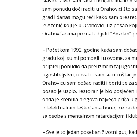
Našice. Živio sam tada u Kučancima kod s
sam ponudu doći raditi u Orahovici što sa
grad i danas mogu reći kako sam presret
je Azenić koji je u Orahovici, uz posao koj
Orahovčanima poznat objekt ”Bezdan” pre
– Početkom 1992. godine kada sam došao
gradu koji su mi pomogli i u ovome, za m
prijatelj ponudio da preuzmem taj ugostit
ugostiteljstvu, uhvatio sam se u koštac je
Orahovicu sam došao raditi i boriti se za s
posao je uspio, restoran je bio posjećen i 
onda je krenula njegova najveća priča u g
intelektualnim teškoćama boreći će za d
za osobe s mentalnom retardacijom i klub
– Sve je to jedan poseban životni put, ka