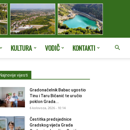
KULTURA
VODIČ
KONTAKTI
Najnovije vijesti
Gradonačelnik Babac ugostio
Tinu i Taru Bičanić te uručio
poklon Grada...
6 kolovoza, 2026 - 10:14
Čestitka predsjednice
Gradskog vijeća Grada