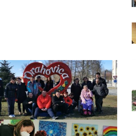
Grada
Orahovice