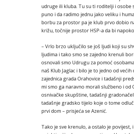
udruge ili kluba. Tu su ti roditelji i osobe 
puno i da radimo jednu jako veliku i huma
borbu za prostor pa je klub prvo dobio
križu, točnije prostor HSP-a da bi napoko
– Vrlo brzo uključilo se još ljudi koji su
ljudima i tako smo se zajedno krenuli bori
osnovali smo Udrugu za pomoć osobama s
naš Klub Jaglac i bilo je to jedno od većih
zajednica grada Orahovice i tadašnji pred
mi smo ga naravno morali službeno i od
osnivačke skupštine, tadašnji gradonačeln
tadašnje gradsko tijelo koje o tome odluču
prvi dom – prisjeća se Azenić.
Tako je sve krenulo, a ostalo je povijest, 