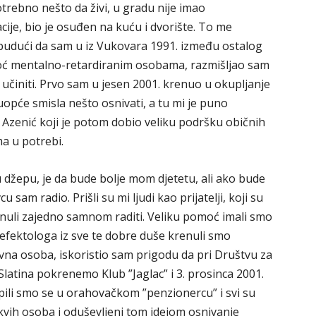
trebno nešto da živi, u gradu nije imao
kacije, bio je osuđen na kuću i dvorište. To me
udući da sam u iz Vukovara 1991. između ostalog
moć mentalno-retardiranim osobama, razmišljao sam
 učiniti. Prvo sam u jesen 2001. krenuo u okupljanje
 uopće smisla nešto osnivati, a tu mi je puno
 Azenić koji je potom dobio veliku podršku običnih
ma u potrebi.
e u džepu, je da bude bolje mom djetetu, ali ako bude
sam radio. Prišli su mi ljudi kao prijatelji, koji su
renuli zajedno samnom raditi. Veliku pomoć imali smo
efektologa iz sve te dobre duše krenuli smo
ravna osoba, iskoristio sam prigodu da pri Društvu za
tina pokrenemo Klub ”Jaglac” i 3. prosinca 2001.
pili smo se u orahovačkom ”penzionercu” i svi su
kvih osoba i oduševljeni tom idejom osnivanje