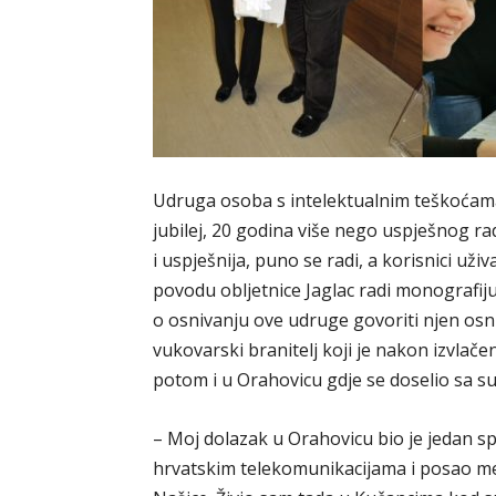
Udruga osoba s intelektualnim teškoćama 
jubilej, 20 godina više nego uspješnog ra
i uspješnija, puno se radi, a korisnici u
povodu obljetnice Jaglac radi monografiju
o osnivanju ove udruge govoriti njen osniv
vukovarski branitelj koji je nakon izvlač
potom i u Orahovicu gdje se doselio sa 
– Moj dolazak u Orahovicu bio je jedan sp
hrvatskim telekomunikacijama i posao me