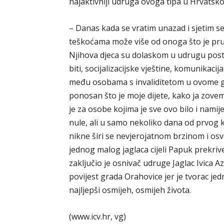
najaktivniji udruga ovoga tipa u Hrvatskoj
– Danas kada se vratim unazad i sjetim se k
teškoćama može više od onoga što je pruž
Njihova djeca su dolaskom u udrugu post
biti, socijalizacijske vještine, komunikaci
među osobama s invaliditetom u ovome g
ponosan što je moje dijete, kako ja zovem J
je za osobe kojima je sve ovo bilo i namij
nule, ali u samo nekoliko dana od prvog ko
nikne širi se nevjerojatnom brzinom i osv
jednog malog jaglaca cijeli Papuk prekriv
zaključio je osnivač udruge Jaglac Ivica A
povijest grada Orahovice jer je tvorac j
najljepši osmijeh, osmijeh života.
(www.icv.hr, vg)