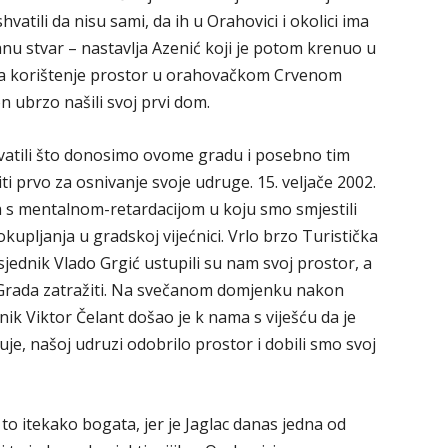
shvatili da nisu sami, da ih u Orahovici i okolici ima
nu stvar – nastavlja Azenić koji je potom krenuo u
 na korištenje prostor u orahovačkom Crvenom
n ubrzo našili svoj prvi dom.
 shvatili što donosimo ovome gradu i posebno tim
ti prvo za osnivanje svoje udruge. 15. veljače 2002.
 mentalnom-retardacijom u koju smo smjestili
 okupljanja u gradskoj vijećnici. Vrlo brzo Turistička
sjednik Vlado Grgić ustupili su nam svoj prostor, a
 Grada zatražiti. Na svečanom domjenku nakon
ik Viktor Čelant došao je k nama s viješću da je
je, našoj udruzi odobrilo prostor i dobili smo svoj
i to itekako bogata, jer je Jaglac danas jedna od