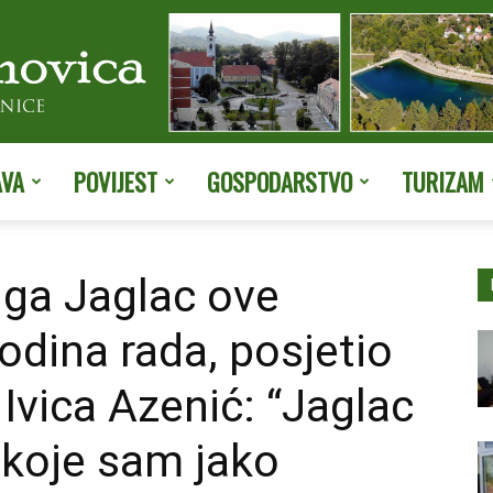
AVA
POVIJEST
GOSPODARSTVO
TURIZAM
Službene
ga Jaglac ove
odina rada, posjetio
stranice
 Ivica Azenić: “Jaglac
 koje sam jako