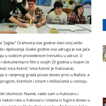
”Jaglac” Orahovica ove godine slavi svoj veliki
da i djelovanja. Svake godine ova udruga je sve jača
živaju u svakom provedenom trenutku u udruzi. U
 i dokumentarni film o svojih 20 godina u kojem će
ač Ivica Azenić. Ivica Azenić je Vukovarac,
enja iz ranjenog grada posao doveo prvo u Našice, a
suprugom, kćerkom i sinom s teškoćama u razvoju.
let okolnosti. Naime, radio sam u Vukovaru i
 nakon rata u Vukovaru i izlaska iz logora doveo u