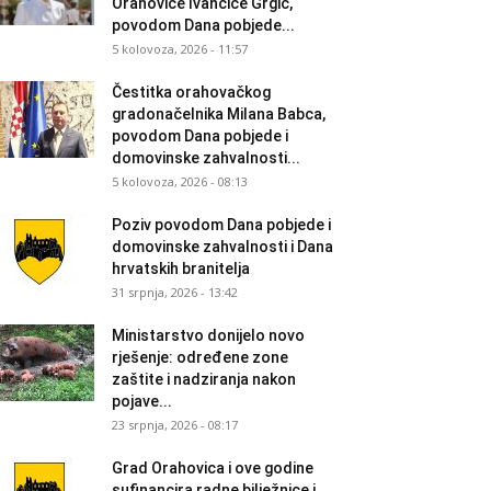
Orahovice Ivančice Grgić,
povodom Dana pobjede...
5 kolovoza, 2026 - 11:57
Čestitka orahovačkog
gradonačelnika Milana Babca,
povodom Dana pobjede i
domovinske zahvalnosti...
5 kolovoza, 2026 - 08:13
Poziv povodom Dana pobjede i
domovinske zahvalnosti i Dana
hrvatskih branitelja
31 srpnja, 2026 - 13:42
Ministarstvo donijelo novo
rješenje: određene zone
zaštite i nadziranja nakon
pojave...
23 srpnja, 2026 - 08:17
Grad Orahovica i ove godine
sufinancira radne bilježnice i