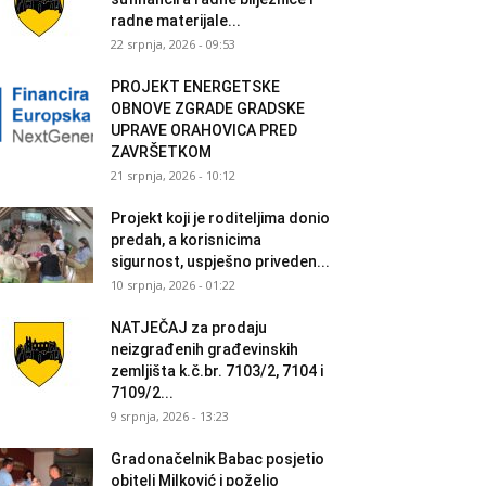
radne materijale...
22 srpnja, 2026 - 09:53
PROJEKT ENERGETSKE
OBNOVE ZGRADE GRADSKE
UPRAVE ORAHOVICA PRED
ZAVRŠETKOM
21 srpnja, 2026 - 10:12
Projekt koji je roditeljima donio
predah, a korisnicima
sigurnost, uspješno priveden...
10 srpnja, 2026 - 01:22
NATJEČAJ za prodaju
neizgrađenih građevinskih
zemljišta k.č.br. 7103/2, 7104 i
7109/2...
9 srpnja, 2026 - 13:23
Gradonačelnik Babac posjetio
obitelj Milković i poželio