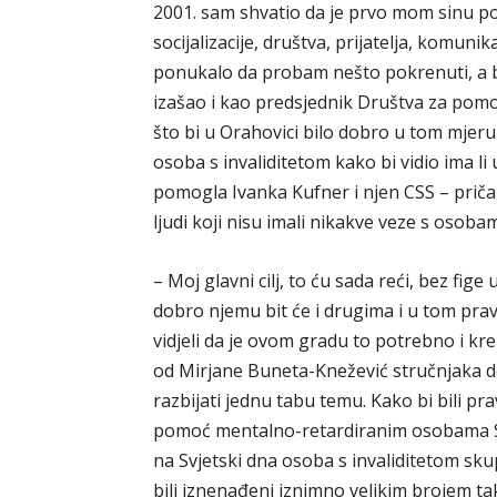
2001. sam shvatio da je prvo mom sinu po
socijalizacije, društva, prijatelja, komuni
ponukalo da probam nešto pokrenuti, a b
izašao i kao predsjednik Društva za po
što bi u Orahovici bilo dobro u tom mjeru
osoba s invaliditetom kako bi vidio ima li
pomogla Ivanka Kufner i njen CSS – priča
ljudi koji nisu imali nikakve veze s osoba
– Moj glavni cilj, to ću sada reći, bez fig
dobro njemu bit će i drugima i u tom pravcu 
vidjeli da je ovom gradu to potrebno i k
od Mirjane Buneta-Knežević stručnjaka d
razbijati jednu tabu temu. Kako bi bili p
pomoć mentalno-retardiranim osobama Sla
na Svjetski dna osoba s invaliditetom sku
bili iznenađeni iznimno velikim brojem ta