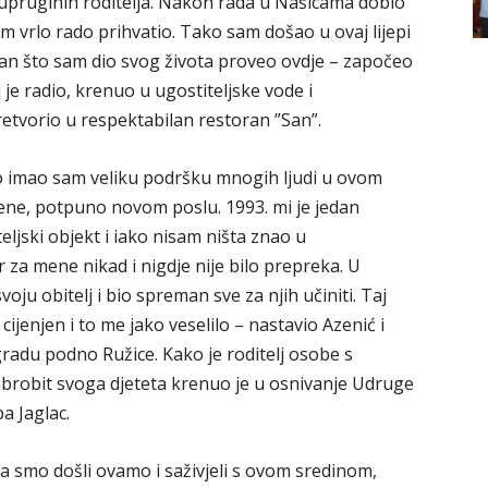
upruginih roditelja. Nakon rada u Našicama dobio
m vrlo rado prihvatio. Tako sam došao u ovaj lijepi
an što sam dio svog života proveo ovdje – započeo
i je radio, krenuo u ugostiteljske vode i
tvorio u respektabilan restoran ”San”.
 imao sam veliku podršku mnogih ljudi u ovom
ene, potpuno novom poslu. 1993. mi je jedan
eljski objekt i iako nisam ništa znao u
r za mene nikad i nigdje nije bilo prepreka. U
voju obitelj i bio spreman sve za njih učiniti. Taj
cijenjen i to me jako veselilo – nastavio Azenić i
radu podno Ružice. Kako je roditelj osobe s
obrobit svoga djeteta krenuo je u osnivanje Udruge
a Jaglac.
da smo došli ovamo i saživjeli s ovom sredinom,