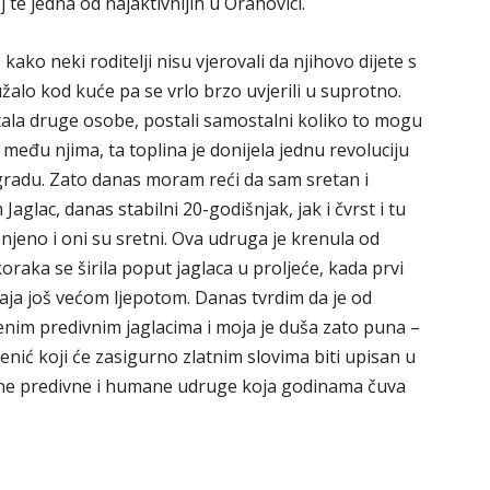
 te jedna od najaktivnijih u Orahovici.
ako neki roditelji nisu vjerovali da njihovo dijete s
alo kod kuće pa se vrlo brzo uvjerili u suprotno.
ala druge osobe, postali samostalni koliko to mogu
ja među njima, ta toplina je donijela jednu revoluciju
radu. Zato danas moram reći da sam sretan i
aglac, danas stabilni 20-godišnjak, jak i čvrst i tu
enjeno i oni su sretni. Ova udruga je krenula od
raka se širila poput jaglaca u proljeće, kada prvi
aja još većom ljepotom. Danas tvrdim da je od
enim predivnim jaglacima i moja je duša zato puna –
zenić koji će zasigurno zlatnim slovima biti upisan u
edne predivne i humane udruge koja godinama čuva