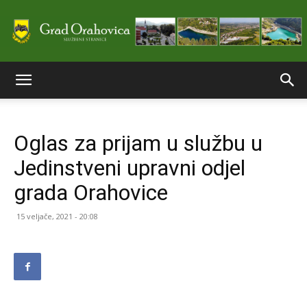
Službene
Oglas za prijam u službu u
stranice
Jedinstveni upravni odjel
grada Orahovice
Grada
15 veljače, 2021 - 20:08
Orahovice