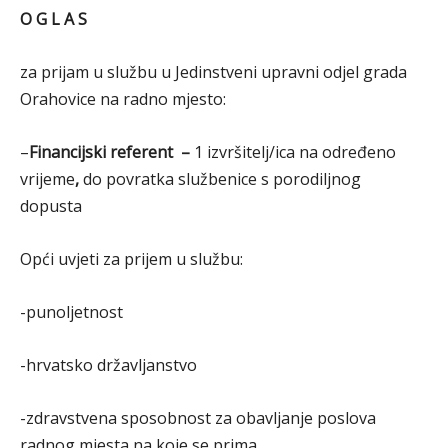
O G L A S
za prijam u službu u Jedinstveni upravni odjel grada
Orahovice na radno mjesto:
–
Financijski referent –
1 izvršitelj/ica na određeno
vrijeme
,
do povratka službenice s porodiljnog
dopusta
Opći uvjeti za prijem u službu:
-punoljetnost
-hrvatsko državljanstvo
-zdravstvena sposobnost za obavljanje poslova
radnog mjesta na koje se prima