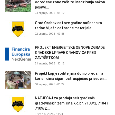
određene zone zaštite i nadziranja nakon
pojave...
23 srpnja, 2026 - 08:17
Grad Orahovica i ove godine sufinancira
radne bilježnice i radne materijale...
22 srpnja, 2026 - 09:53
PROJEKT ENERGETSKE OBNOVE ZGRADE
GRADSKE UPRAVE ORAHOVICA PRED
ZAVRŠETKOM
21 srpnja, 2026 - 10:12
Projekt koji je roditeljima donio predah, a
korisnicima sigurnost, uspješno priveden...
10 srpnja, 2026 - 01:22
NATJEČAJ za prodaju neizgrađenih
građevinskih zemljišta k.č.br. 7103/2, 7104 i
7109/2...
9 srpnja, 2026 - 13:23