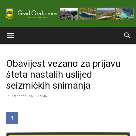
Službene
Obavijest vezano za prijavu
stranice
šteta nastalih uslijed
seizmičkih snimanja
Grada
21 listopada, 2020 - 09:46
Orahovice