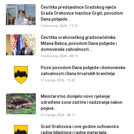
Čestitka predsjednice Gradskog vijeća
Grada Orahovice Ivančice Grgić, povodom
Dana pobjede...
5 kolovoza, 2026 - 11:57
Čestitka orahovačkog gradonačelnika
Milana Babca, povodom Dana pobjede i
domovinske zahvalnosti...
5 kolovoza, 2026 - 08:13
Poziv povodom Dana pobjede i domovinske
zahvalnosti i Dana hrvatskih branitelja
31 srpnja, 2026 - 13:42
Ministarstvo donijelo novo rješenje:
određene zone zaštite i nadziranja nakon
pojave...
23 srpnja, 2026 - 08:17
Grad Orahovica i ove godine sufinancira
radne bilježnice i radne materijale...