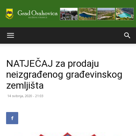
Službene
NATJEČAJ za prodaju
stranice
neizgrađenog građevinskog
zemljišta
Grada
14 svibnja, 2020 - 21:03
Orahovice