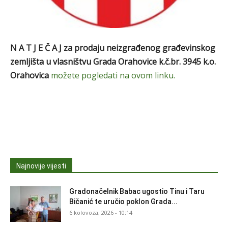
N A T J E Č A J
za prodaju neizgrađenog građevinskog
zemljišta u vlasništvu Grada Orahovice
k.č.br. 3945 k.o.
Orahovica
možete pogledati na ovom linku.
Najnovije vijesti
Gradonačelnik Babac ugostio Tinu i Taru
Bičanić te uručio poklon Grada...
6 kolovoza, 2026 - 10:14