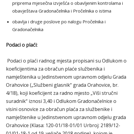
priprema mjesečna izvješća o obavljenim kontrolama i
obavještava Gradonačelnika i Pročelnika o istima
obavlja i druge poslove po nalogu Pročelnika i
Gradonačelnika
Podaci o plaći:
Podaci o plaći radnog mjesta propisani su Odlukom o
koeficijentima za obračun plaće službenika i
namještenika u Jedinstvenom upravnom odjelu Grada
Orahovice („Službeni glasnik“ grada Orahovice, br.
4/18), koji koeficijent za radno mjesto „Viši stručni
suradnik“ iznosi 3,40 i Odlukom Gradonačelnice o
visini osnovice za obračun plaća za službenike i
namještenike u Jedinstvenom upravnom odjelu grada
Orahovice (Klasa: 120-01/18-01/01 Urbroj: 2189/12-
01/01-18-1 od 19. veljače 2018.godine), kojom je