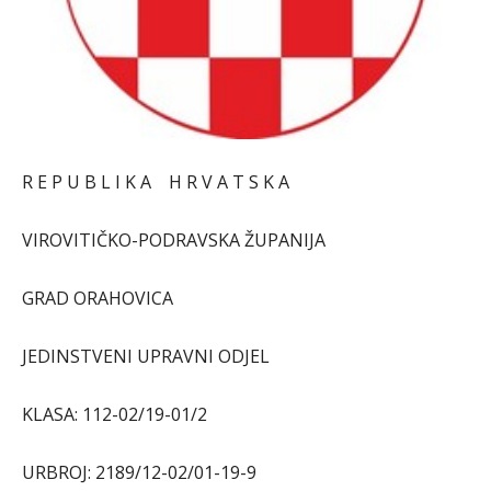
R E P U B L I K A H R V A T S K A
VIROVITIČKO-PODRAVSKA ŽUPANIJA
GRAD ORAHOVICA
JEDINSTVENI UPRAVNI ODJEL
KLASA: 112-02/19-01/2
URBROJ: 2189/12-02/01-19-9