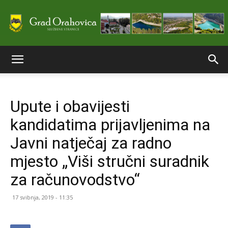
Službene
Upute i obavijesti
stranice
kandidatima prijavljenima na
Javni natječaj za radno
Grada
mjesto „Viši stručni suradnik
za računovodstvo“
Orahovice
17 svibnja, 2019 - 11:35