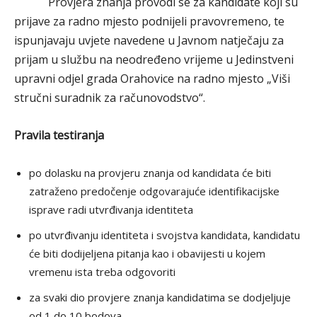
Provjera znanja provodi se za kandidate koji su
prijave za radno mjesto podnijeli pravovremeno, te
ispunjavaju uvjete navedene u Javnom natječaju za
prijam u službu na neodređeno vrijeme u Jedinstveni
upravni odjel grada Orahovice na radno mjesto „Viši
stručni suradnik za računovodstvo“.
Pravila testiranja
po dolasku na provjeru znanja od kandidata će biti
zatraženo predočenje odgovarajuće identifikacijske
isprave radi utvrđivanja identiteta
po utvrđivanju identiteta i svojstva kandidata, kandidatu
će biti dodijeljena pitanja kao i obavijesti u kojem
vremenu ista treba odgovoriti
za svaki dio provjere znanja kandidatima se dodjeljuje
od 1 do 10 bodova