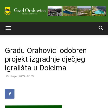
Službene
Gradu Orahovici odobren
stranice
projekt izgradnje dječjeg
igrališta u Dolcima
Grada
29 ožujka, 2019 - 06:59
Orahovice