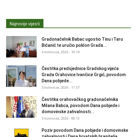
Najnovije vijesti
Gradonačelnik Babac ugostio Tinu i Taru
Bičanić te uručio poklon Grada...
6 kolovoza, 2026 - 10:14
Čestitka predsjednice Gradskog vijeća
Grada Orahovice Ivančice Grgić, povodom
Dana pobjede...
5 kolovoza, 2026 - 11:57
Čestitka orahovačkog gradonačelnika
Milana Babca, povodom Dana pobjede i
domovinske zahvalnosti...
5 kolovoza, 2026 - 08:13
Poziv povodom Dana pobjede i domovinske
zahvalnosti i Dana hrvatskih branitelja