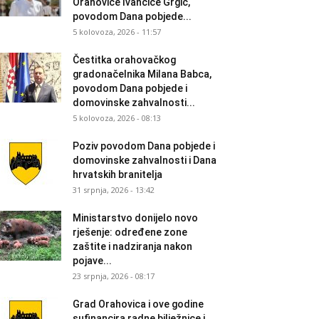
Orahovice Ivančice Grgić,
povodom Dana pobjede...
5 kolovoza, 2026 - 11:57
Čestitka orahovačkog
gradonačelnika Milana Babca,
povodom Dana pobjede i
domovinske zahvalnosti...
5 kolovoza, 2026 - 08:13
Poziv povodom Dana pobjede i
domovinske zahvalnosti i Dana
hrvatskih branitelja
31 srpnja, 2026 - 13:42
Ministarstvo donijelo novo
rješenje: određene zone
zaštite i nadziranja nakon
pojave...
23 srpnja, 2026 - 08:17
Grad Orahovica i ove godine
sufinancira radne bilježnice i