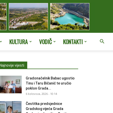
KULTURA
VODIČ
KONTAKTI
Najnovije vijesti
Gradonačelnik Babac ugostio
Tinu i Taru Bičanić te uručio
poklon Grada...
6 kolovoza, 2026 - 10:14
Čestitka predsjednice
Gradskog vijeća Grada