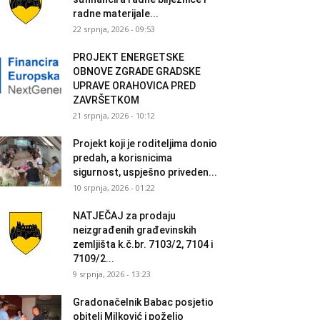
radne materijale...
22 srpnja, 2026 - 09:53
PROJEKT ENERGETSKE
OBNOVE ZGRADE GRADSKE
UPRAVE ORAHOVICA PRED
ZAVRŠETKOM
21 srpnja, 2026 - 10:12
Projekt koji je roditeljima donio
predah, a korisnicima
sigurnost, uspješno priveden...
10 srpnja, 2026 - 01:22
NATJEČAJ za prodaju
neizgrađenih građevinskih
zemljišta k.č.br. 7103/2, 7104 i
7109/2...
9 srpnja, 2026 - 13:23
Gradonačelnik Babac posjetio
obitelj Milković i poželio