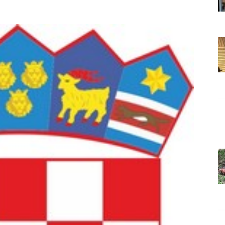
Grada
Orahovice