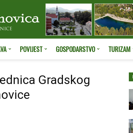
AVA
POVIJEST
GOSPODARSTVO
TURIZAM
Službene
jednica Gradskog
hovice
stranice