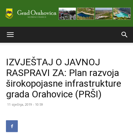
Službene
IZVJEŠTAJ O JAVNOJ
stranice
RASPRAVI ZA: Plan razvoja
širokopojasne infrastrukture
Grada
grada Orahovice (PRŠI)
11 siječnja, 2019 - 10:59
Orahovice