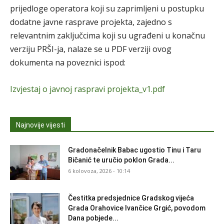
prijedloge operatora koji su zaprimljeni u postupku
dodatne javne rasprave projekta, zajedno s
relevantnim zaključcima koji su ugrađeni u konačnu
verziju PRŠI-ja, nalaze se u PDF verziji ovog
dokumenta na poveznici ispod:
Izvjestaj o javnoj raspravi projekta_v1.pdf
Najnovije vijesti
Gradonačelnik Babac ugostio Tinu i Taru
Bičanić te uručio poklon Grada...
6 kolovoza, 2026 - 10:14
Čestitka predsjednice Gradskog vijeća
Grada Orahovice Ivančice Grgić, povodom
Dana pobjede...