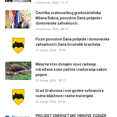
5 kolovoza, 2026 - 11:57
Čestitka orahovačkog gradonačelnika
Milana Babca, povodom Dana pobjede i
domovinske zahvalnosti...
5 kolovoza, 2026 - 08:13
Poziv povodom Dana pobjede i domovinske
zahvalnosti i Dana hrvatskih branitelja
31 srpnja, 2026 - 13:42
Ministarstvo donijelo novo rješenje:
određene zone zaštite i nadziranja nakon
pojave...
23 srpnja, 2026 - 08:17
Grad Orahovica i ove godine sufinancira
radne bilježnice i radne materijale...
22 srpnja, 2026 - 09:53
PROJEKT ENERGETSKE OBNOVE ZGRADE