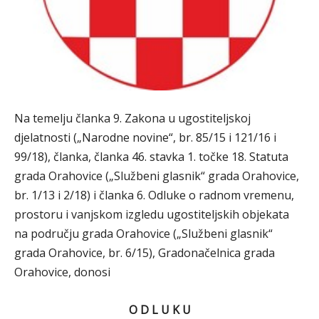
Na temelju članka 9. Zakona u ugostiteljskoj
djelatnosti („Narodne novine“, br. 85/15 i 121/16 i
99/18), članka, članka 46. stavka 1. točke 18. Statuta
grada Orahovice („Službeni glasnik“ grada Orahovice,
br. 1/13 i 2/18) i članka 6. Odluke o radnom vremenu,
prostoru i vanjskom izgledu ugostiteljskih objekata
na području grada Orahovice („Službeni glasnik“
grada Orahovice, br. 6/15), Gradonačelnica grada
Orahovice, donosi
O D L U K U