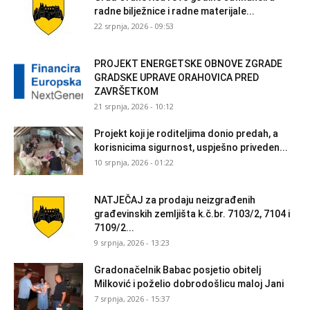
radne bilježnice i radne materijale...
22 srpnja, 2026 - 09:53
PROJEKT ENERGETSKE OBNOVE ZGRADE
GRADSKE UPRAVE ORAHOVICA PRED
ZAVRŠETKOM
21 srpnja, 2026 - 10:12
Projekt koji je roditeljima donio predah, a
korisnicima sigurnost, uspješno priveden...
10 srpnja, 2026 - 01:22
NATJEČAJ za prodaju neizgrađenih
građevinskih zemljišta k.č.br. 7103/2, 7104 i
7109/2...
9 srpnja, 2026 - 13:23
Gradonačelnik Babac posjetio obitelj
Milković i poželio dobrodošlicu maloj Jani
7 srpnja, 2026 - 15:37