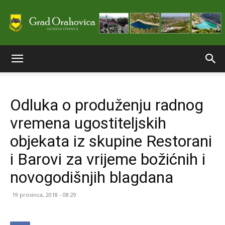
Službene
Odluka o produženju radnog
stranice
vremena ugostiteljskih
objekata iz skupine Restorani
Grada
i Barovi za vrijeme božićnih i
novogodišnjih blagdana
Orahovice
19 prosinca, 2018 - 08:29