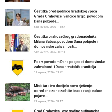
Čestitka predsjednice Gradskog vijeća
Grada Orahovice Ivančice Grgić, povodom
Dana pobjede...
5 kolovoza, 2026 - 11:57
Čestitka orahovačkog gradonačelnika
Milana Babca, povodom Dana pobjede i
domovinske zahvalnosti...
5 kolovoza, 2026 - 08:13
Poziv povodom Dana pobjede i domovinske
zahvalnosti i Dana hrvatskih branitelja
31 srpnja, 2026 - 13:42
Ministarstvo donijelo novo rješenje:
određene zone zaštite i nadziranja nakon
pojave...
23 srpnja, 2026 - 08:17
Grad Orahovica i ove godine sufinancira