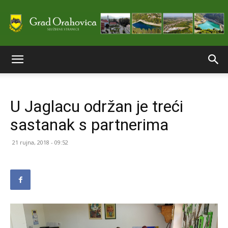
Službene
U Jaglacu održan je treći
stranice
sastanak s partnerima
21 rujna, 2018 - 09:52
Grada
Orahovice