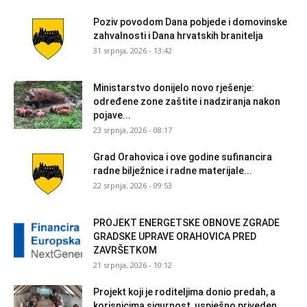
Poziv povodom Dana pobjede i domovinske
zahvalnosti i Dana hrvatskih branitelja
31 srpnja, 2026 - 13:42
Ministarstvo donijelo novo rješenje:
određene zone zaštite i nadziranja nakon
pojave...
23 srpnja, 2026 - 08:17
Grad Orahovica i ove godine sufinancira
radne bilježnice i radne materijale...
22 srpnja, 2026 - 09:53
PROJEKT ENERGETSKE OBNOVE ZGRADE
GRADSKE UPRAVE ORAHOVICA PRED
ZAVRŠETKOM
21 srpnja, 2026 - 10:12
Projekt koji je roditeljima donio predah, a
korisnicima sigurnost, uspješno priveden...