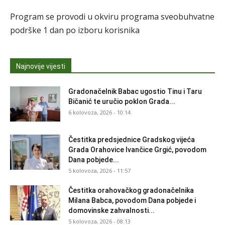
Program se provodi u okviru programa sveobuhvatne
podrške 1 dan po izboru korisnika
Najnovije vijesti
Gradonačelnik Babac ugostio Tinu i Taru
Bičanić te uručio poklon Grada...
6 kolovoza, 2026 - 10:14
Čestitka predsjednice Gradskog vijeća
Grada Orahovice Ivančice Grgić, povodom
Dana pobjede...
5 kolovoza, 2026 - 11:57
Čestitka orahovačkog gradonačelnika
Milana Babca, povodom Dana pobjede i
domovinske zahvalnosti...
5 kolovoza, 2026 - 08:13