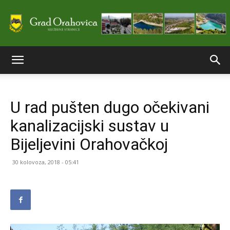
Službene
U rad pušten dugo očekivani
stranice
kanalizacijski sustav u
Bijeljevini Orahovačkoj
Grada
30 kolovoza, 2018 - 05:41
Orahovice