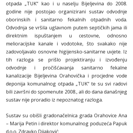
otpada „TUK“ kao i u naselju Bijeljevina do 2008.
godine nije postojao organizirani sustav odvodnje
oborinskih i sanitarno fekalnih otpadnih voda.
Odvodnja se vršila uglavnom putem septičkih jama ili
direktnim ispuštanjem u cestovne, odnosno
melioracijske kanale i vodotoke, što svakako nije
zadovoljavalo osnovne higijensko-sanitarne uvjete. Iz
tih razloga se prišlo projektiranju i izvođenju
odvodnje i pročišćavanja sanitarno fekalne
kanalizacije Bijeljevina Orahovička i procjedne vode
deponija komunalnog otpada „TUK“ te su svi radovi
bili završni do spomenute 2008., ali do dana današnjeg
sustav nije proradio iz nepoznatog razloga.
Sustav su obišli gradonačelnica grada Orahovice Ana
– Marija Petin i direktor komunalnog poduzeća Papuk
d.o.o. Zdravko Dijaković: