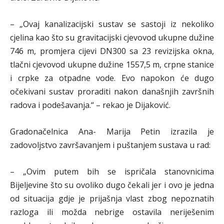
– „Ovaj kanalizacijski sustav se sastoji iz nekoliko
cjelina kao što su gravitacijski cjevovod ukupne dužine
746 m, promjera cijevi DN300 sa 23 revizijska okna,
tlačni cjevovod ukupne dužine 1557,5 m, crpne stanice
i crpke za otpadne vode. Evo napokon će dugo
očekivani sustav proraditi nakon današnjih završnih
radova i podešavanja.“ – rekao je Dijaković.
Gradonačelnica Ana- Marija Petin izrazila je
zadovoljstvo završavanjem i puštanjem sustava u rad:
– „Ovim putem bih se ispričala stanovnicima
Bijeljevine što su ovoliko dugo čekali jer i ovo je jedna
od situacija gdje je prijašnja vlast zbog nepoznatih
razloga ili možda nebrige ostavila neriješenim