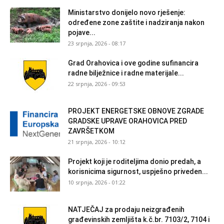
Ministarstvo donijelo novo rješenje:
određene zone zaštite i nadziranja nakon
pojave...
23 srpnja, 2026 - 08:17
Grad Orahovica i ove godine sufinancira
radne bilježnice i radne materijale...
22 srpnja, 2026 - 09:53
PROJEKT ENERGETSKE OBNOVE ZGRADE
GRADSKE UPRAVE ORAHOVICA PRED
ZAVRŠETKOM
21 srpnja, 2026 - 10:12
Projekt koji je roditeljima donio predah, a
korisnicima sigurnost, uspješno priveden...
10 srpnja, 2026 - 01:22
NATJEČAJ za prodaju neizgrađenih
građevinskih zemljišta k.č.br. 7103/2, 7104 i