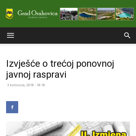
Službene
Izvješće o trećoj ponovnoj
stranice
javnoj raspravi
3 kolovoza, 2018 - 18:18
Grada
Orahovice