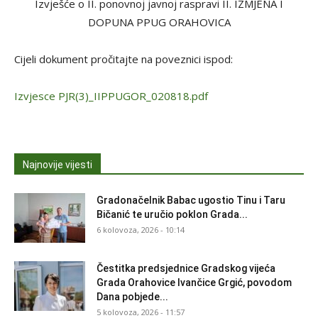
Izvješće o II. ponovnoj javnoj raspravi II. IZMJENA I
DOPUNA PPUG ORAHOVICA
Cijeli dokument pročitajte na poveznici ispod:
Izvjesce PJR(3)_IIPPUGOR_020818.pdf
Najnovije vijesti
Gradonačelnik Babac ugostio Tinu i Taru
Bičanić te uručio poklon Grada...
6 kolovoza, 2026 - 10:14
Čestitka predsjednice Gradskog vijeća
Grada Orahovice Ivančice Grgić, povodom
Dana pobjede...
5 kolovoza, 2026 - 11:57