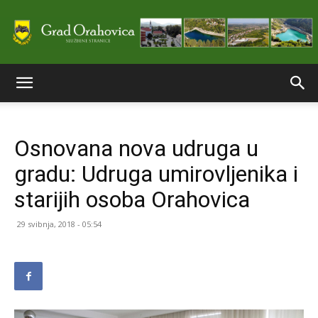
Službene
Osnovana nova udruga u
stranice
gradu: Udruga umirovljenika i
starijih osoba Orahovica
Grada
29 svibnja, 2018 - 05:54
Orahovice