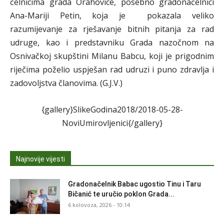
čelnicima grada Orahovice, posebno gradonačelnici
Ana-Mariji Petin, koja je pokazala veliko
razumijevanje za rješavanje bitnih pitanja za rad
udruge, kao i predstavniku Grada nazočnom na
Osnivačkoj skupštini Milanu Babcu, koji je prigodnim
riječima poželio uspješan rad udruzi i puno zdravlja i
zadovoljstva članovima. (G.J.V.)
{gallery}SlikeGodina2018/2018-05-28-
NoviUmirovljenici{/gallery}
Najnovije vijesti
Gradonačelnik Babac ugostio Tinu i Taru
Bičanić te uručio poklon Grada...
6 kolovoza, 2026 - 10:14