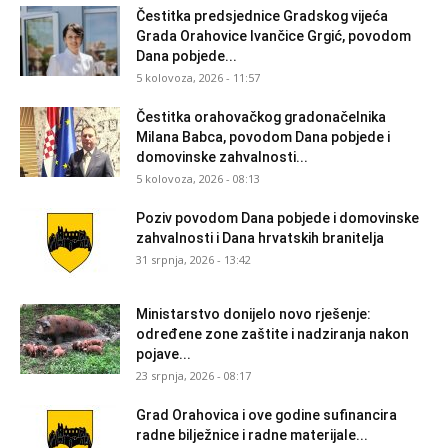
Čestitka predsjednice Gradskog vijeća
Grada Orahovice Ivančice Grgić, povodom
Dana pobjede...
5 kolovoza, 2026 - 11:57
Čestitka orahovačkog gradonačelnika
Milana Babca, povodom Dana pobjede i
domovinske zahvalnosti...
5 kolovoza, 2026 - 08:13
Poziv povodom Dana pobjede i domovinske
zahvalnosti i Dana hrvatskih branitelja
31 srpnja, 2026 - 13:42
Ministarstvo donijelo novo rješenje:
određene zone zaštite i nadziranja nakon
pojave...
23 srpnja, 2026 - 08:17
Grad Orahovica i ove godine sufinancira
radne bilježnice i radne materijale...