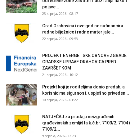
određene zone zaštite i nadziranja nakon
pojave...
23 srpnja, 2026 - 08:17
Grad Orahovica i ove godine sufinancira
radne bilježnice i radne materijale...
22 srpnja, 2026 - 09:53
PROJEKT ENERGETSKE OBNOVE ZGRADE
GRADSKE UPRAVE ORAHOVICA PRED
ZAVRŠETKOM
21 srpnja, 2026 - 10:12
Projekt koji je roditeljima donio predah, a
korisnicima sigurnost, uspješno priveden...
10 srpnja, 2026 - 01:22
NATJEČAJ za prodaju neizgrađenih
građevinskih zemljišta k.č.br. 7103/2, 7104 i
7109/2...
9 srpnja, 2026 - 13:23