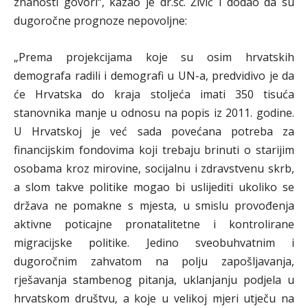
znanosti govori“, kazao je dr.sc. Živić i dodao da su
dugoročne prognoze nepovoljne:
„Prema projekcijama koje su osim hrvatskih
demografa radili i demografi u UN-a, predvidivo je da
će Hrvatska do kraja stoljeća imati 350 tisuća
stanovnika manje u odnosu na popis iz 2011. godine.
U Hrvatskoj je već sada povećana potreba za
financijskim fondovima koji trebaju brinuti o starijim
osobama kroz mirovine, socijalnu i zdravstvenu skrb,
a slom takve politike mogao bi uslijediti ukoliko se
država ne pomakne s mjesta, u smislu provođenja
aktivne poticajne pronatalitetne i kontrolirane
migracijske politike. Jedino sveobuhvatnim i
dugoročnim zahvatom na polju zapošljavanja,
rješavanja stambenog pitanja, uklanjanju podjela u
hrvatskom društvu, a koje u velikoj mjeri utječu na