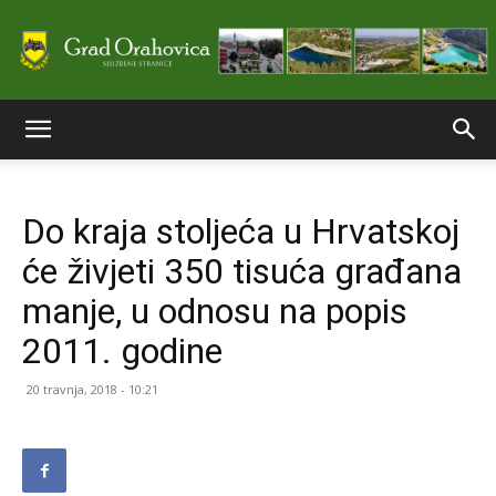
Službene
Do kraja stoljeća u Hrvatskoj
stranice
će živjeti 350 tisuća građana
manje, u odnosu na popis
Grada
2011. godine
20 travnja, 2018 - 10:21
Orahovice