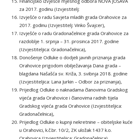
Financijsko izvješće mjesnog odbora NOVA JOŠAVA
za 2017. godinu (Izvjestitelj:
Izvješće o radu Savjeta mladih grada Orahovice za
2017. godinu (Izvjestitelj: Vinko Švajcer),
Izvješće o radu Gradonačelnice grada Orahovice za
razdoblje 1. srpnja – 31. prosinca 2017. godine
(Izvjestiteljica: Gradonačelnica),
Donošenje Odluke o dodjeli javnih priznanja grada
Orahovice prigodom obilježavanja Dana grada –
blagdana Našašća sv. Križa, 3. svibnja 2018. godine
(Izvjestiteljica: Lana Jurkin – Odbor za priznanja),
Prijedlog Odluke o naknadama članovima Gradskog
vijeća grada Orahovice i članovima radnih tijela
Gradskog vijeća grada Orahovice (Izvjestiteljica:
Gradonačelnica),
Prijedlog Odluke o kupnji nekretnine – obiteljske kuće
u Orahovici, k.č.br. 10/2, ZK uložak 1437 k.o.
Orahovica (Izvjestiteljica: Gradonačelnica),