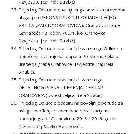
(Izvjestiteljica: Irela Strabić),
Prijedlog Odluke o davanju suglasnosti za provedbu
ulaganja u REKONSTRUKCIJU ZGRADE DJEČJEG
VRTIĆA „PALČIĆ“ ORAHOVICA u Orahovici, Franje
Gavrančića 18, k.č.br. 706/1, k.o. Orahovica
(Izvjestiteljica: Irela Strabić),
Prijedlog Odluke o stavljanju izvan snage Odluke o
donošenju II. Izmjena i dopuna Prostornog plana
uređenja grada Orahovice (Izvjestiteljica: Irela
Strabić),
Prijedlog Odluke o stavljanju izvan snage
DETALJNOG PLANA UREĐENJA „CENTAR“
ORAHOVICA (Izvjestiteljica: Irela Strabić),
Prijedlog Odluke o odabiru najpovoljnije ponude za
uslugu izvođenja preventivne deratizacije na
području grada Orahovice u 2018. i 2019. godini
(Izvjestitelj: Slavko Hećimović),