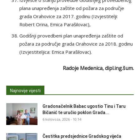
Izvješće o stanju provedbe Godišnjeg provedbenog
plana unapređenja zaštite od požara za područje
grada Orahovice za 2017. godinu (Izvjestitelji:
Robert Orina, Emica Parašilovac),
Godišnji provedbeni plan unapređenja zaštite od
požara za područje grada Orahovice za 2018. godinu
(Izvjestiteljica: Emica Parašilovac).
Radoje Medenica, dipl.ing.šum.
Najnovije vijesti
Gradonačelnik Babac ugostio Tinu i Taru
Bičanić te uručio poklon Grada...
6 kolovoza, 2026 - 10:14
Čestitka predsjednice Gradskog vijeća