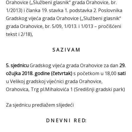
Orahovice („Službeni glasnik“ grada Orahovice, br.
1/2013) i članka 19. stavka 1. podstavka 2. Poslovnika
Gradskog vijeća grada Orahovice („Službeni glasnik“
grada Orahovice, br. 5/09, 1/013. i 1/013 – pročišćeni
tekst i 2/18),
S A Z I V A M
5. sjednicu
Gradskog vijeća grada Orahovice za dan
29.
ožujka
2018.
godine (četvrtak)
s početkom u 18,00
sati
u Velikoj gradskoj vijećnici grada Orahovice,
Orahovica, Trg pl.Mihalovića 1 (Središnji gradski park)
Za sjednicu predlažem slijedeći
D N E V N I R E D: