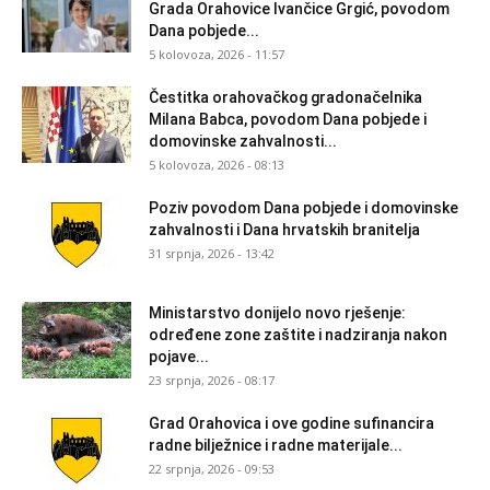
Grada Orahovice Ivančice Grgić, povodom
Dana pobjede...
5 kolovoza, 2026 - 11:57
Čestitka orahovačkog gradonačelnika
Milana Babca, povodom Dana pobjede i
domovinske zahvalnosti...
5 kolovoza, 2026 - 08:13
Poziv povodom Dana pobjede i domovinske
zahvalnosti i Dana hrvatskih branitelja
31 srpnja, 2026 - 13:42
Ministarstvo donijelo novo rješenje:
određene zone zaštite i nadziranja nakon
pojave...
23 srpnja, 2026 - 08:17
Grad Orahovica i ove godine sufinancira
radne bilježnice i radne materijale...
22 srpnja, 2026 - 09:53