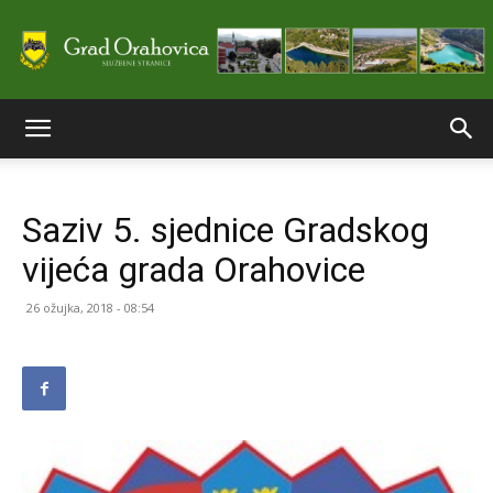
Službene
Saziv 5. sjednice Gradskog
stranice
vijeća grada Orahovice
26 ožujka, 2018 - 08:54
Grada
Orahovice