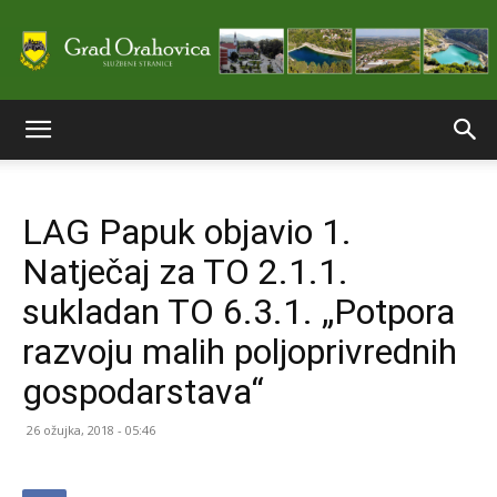
Službene
LAG Papuk objavio 1.
stranice
Natječaj za TO 2.1.1.
sukladan TO 6.3.1. „Potpora
Grada
razvoju malih poljoprivrednih
gospodarstava“
Orahovice
26 ožujka, 2018 - 05:46