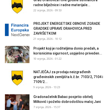
radne bilježnice i radne materijale...
22 srpnja, 2026 - 09:53
PROJEKT ENERGETSKE OBNOVE ZGRADE
GRADSKE UPRAVE ORAHOVICA PRED
ZAVRŠETKOM
21 srpnja, 2026 - 10:12
Projekt koji je roditeljima donio predah, a
korisnicima sigurnost, uspješno priveden...
10 srpnja, 2026 - 01:22
NATJEČAJ za prodaju neizgrađenih
građevinskih zemljišta k.č.br. 7103/2, 7104 i
7109/2...
9 srpnja, 2026 - 13:23
Gradonačelnik Babac posjetio obitelj
Milković i poželio dobrodošlicu maloj Jani
7 srpnja, 2026 - 15:37