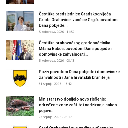
Čestitka predsjednice Gradskog vijeća
Grada Orahovice Ivančice Grgić, povodom
Dana pobjede...
5 kolovoza, 2026 - 11:57
Čestitka orahovačkog gradonačelnika
Milana Babca, povodom Dana pobjede i
domovinske zahvalnosti...
5 kolovoza, 2026 - 08:13
Poziv povodom Dana pobjede i domovinske
zahvalnosti i Dana hrvatskih branitelja
31 srpnja, 2026 - 13:42
Ministarstvo donijelo novo rješenje:
određene zone zaštite i nadziranja nakon
pojave...
23 srpnja, 2026 - 08:17
Grad Orahovica i ove godine sufinancira