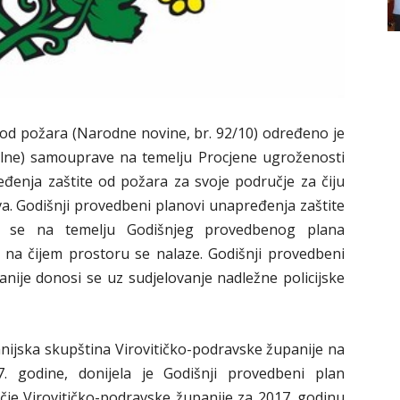
 od požara (Narodne novine, br. 92/10) određeno je
nalne) samouprave na temelju Procjene ugroženosti
đenja zaštite od požara za svoje područje za čiju
va. Godišnji provedbeni planovi unapređenja zaštite
 se na temelju Godišnjeg provedbenog plana
 na čijem prostoru se nalaze. Godišnji provedbeni
nije donosi se uz sudjelovanje nadležne policijske
nijska skupština Virovitičko-podravske županije na
7. godine, donijela je Godišnji provedbeni plan
je Virovitičko-podravske županije za 2017. godinu