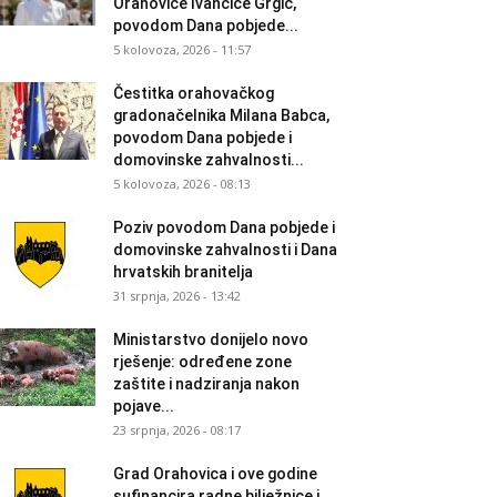
Orahovice Ivančice Grgić,
povodom Dana pobjede...
5 kolovoza, 2026 - 11:57
Čestitka orahovačkog
gradonačelnika Milana Babca,
povodom Dana pobjede i
domovinske zahvalnosti...
5 kolovoza, 2026 - 08:13
Poziv povodom Dana pobjede i
domovinske zahvalnosti i Dana
hrvatskih branitelja
31 srpnja, 2026 - 13:42
Ministarstvo donijelo novo
rješenje: određene zone
zaštite i nadziranja nakon
pojave...
23 srpnja, 2026 - 08:17
Grad Orahovica i ove godine
sufinancira radne bilježnice i