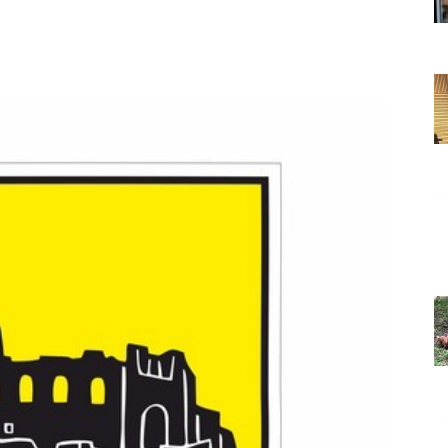
Grada
Orahovice