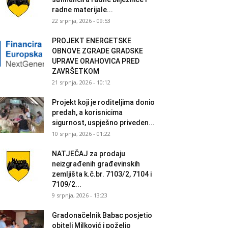
radne materijale...
22 srpnja, 2026 - 09:53
PROJEKT ENERGETSKE
OBNOVE ZGRADE GRADSKE
UPRAVE ORAHOVICA PRED
ZAVRŠETKOM
21 srpnja, 2026 - 10:12
Projekt koji je roditeljima donio
predah, a korisnicima
sigurnost, uspješno priveden...
10 srpnja, 2026 - 01:22
NATJEČAJ za prodaju
neizgrađenih građevinskih
zemljišta k.č.br. 7103/2, 7104 i
7109/2...
9 srpnja, 2026 - 13:23
Gradonačelnik Babac posjetio
obitelj Milković i poželio