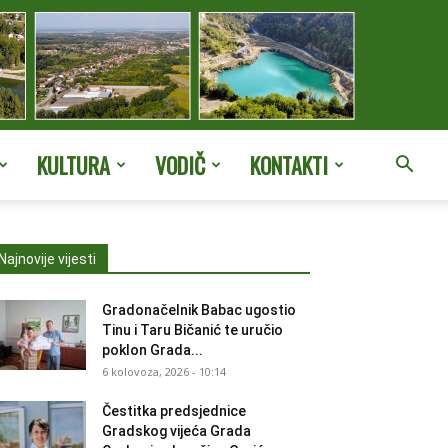
KULTURA
VODIČ
KONTAKTI
Najnovije vijesti
Gradonačelnik Babac ugostio
Tinu i Taru Bičanić te uručio
poklon Grada...
6 kolovoza, 2026 - 10:14
Čestitka predsjednice
Gradskog vijeća Grada