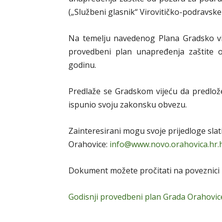
(„Službeni glasnik“ Virovitičko-podravske 
Na temelju navedenog Plana Gradsko vij
provedbeni plan unapređenja zaštite 
godinu.
Predlaže se Gradskom vijeću da predlož
ispunio svoju zakonsku obvezu.
Zainteresirani mogu svoje prijedloge slat
Orahovice:
info@www.novo.orahovica.hr.
Dokument možete pročitati na poveznici 
Godisnji provedbeni plan Grada Orahovice