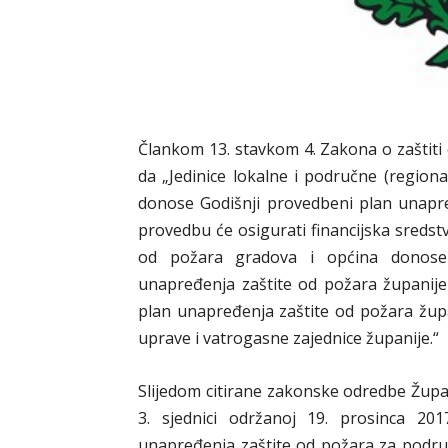
Člankom 13. stavkom 4. Zakona o zaštiti
da „Jedinice lokalne i područne (regio
donose Godišnji provedbeni plan unapre
provedbu će osigurati financijska sredst
od požara gradova i općina donose
unapređenja zaštite od požara županije
plan unapređenja zaštite od požara župa
uprave i vatrogasne zajednice županije.“
Slijedom citirane zakonske odredbe Župa
3. sjednici održanoj 19. prosinca 201
unapređenja zaštite od požara za područ