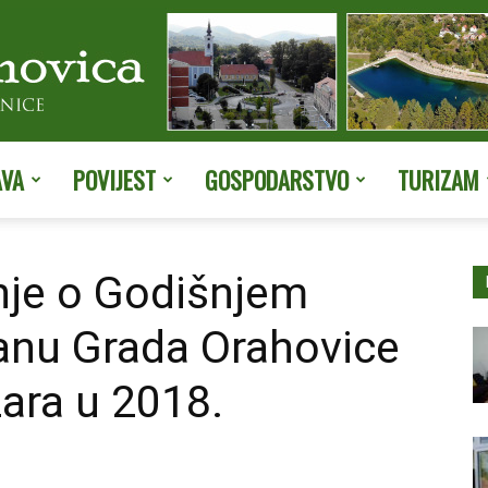
AVA
POVIJEST
GOSPODARSTVO
TURIZAM
Službene
nje o Godišnjem
nu Grada Orahovice
stranice
zara u 2018.