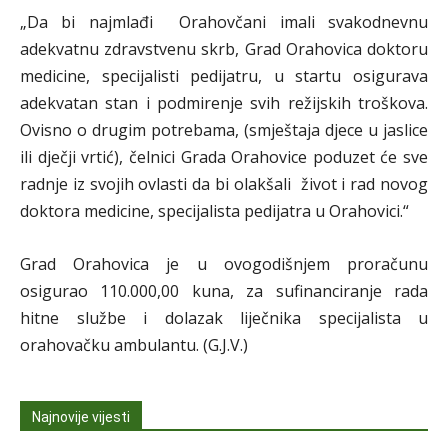
„Da bi najmlađi Orahovčani imali svakodnevnu
adekvatnu zdravstvenu skrb, Grad Orahovica doktoru
medicine, specijalisti pedijatru, u startu osigurava
adekvatan stan i podmirenje svih režijskih troškova.
Ovisno o drugim potrebama, (smještaja djece u jaslice
ili dječji vrtić), čelnici Grada Orahovice poduzet će sve
radnje iz svojih ovlasti da bi olakšali život i rad novog
doktora medicine, specijalista pedijatra u Orahovici.“
Grad Orahovica je u ovogodišnjem proračunu
osigurao 110.000,00 kuna, za sufinanciranje rada
hitne službe i dolazak liječnika specijalista u
orahovačku ambulantu. (G.J.V.)
Najnovije vijesti