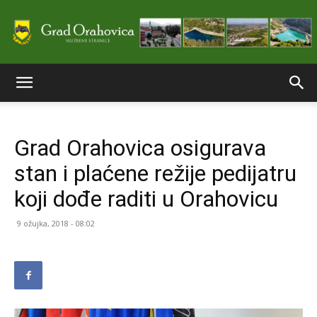
Službene
Grad Orahovica osigurava
stranice
stan i plaćene režije pedijatru
koji dođe raditi u Orahovicu
Grada
9 ožujka, 2018 - 08:02
Orahovice