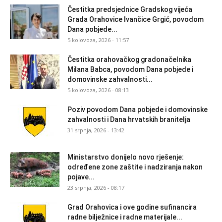
Čestitka predsjednice Gradskog vijeća
Grada Orahovice Ivančice Grgić, povodom
Dana pobjede...
5 kolovoza, 2026 - 11:57
Čestitka orahovačkog gradonačelnika
Milana Babca, povodom Dana pobjede i
domovinske zahvalnosti...
5 kolovoza, 2026 - 08:13
Poziv povodom Dana pobjede i domovinske
zahvalnosti i Dana hrvatskih branitelja
31 srpnja, 2026 - 13:42
Ministarstvo donijelo novo rješenje:
određene zone zaštite i nadziranja nakon
pojave...
23 srpnja, 2026 - 08:17
Grad Orahovica i ove godine sufinancira
radne bilježnice i radne materijale...