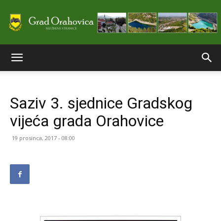
Službene
Saziv 3. sjednice Gradskog
stranice
vijeća grada Orahovice
19 prosinca, 2017 - 08:00
Grada
Orahovice