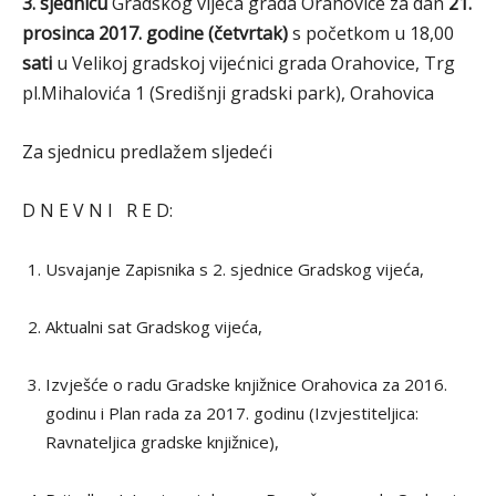
3. sjednicu
Gradskog vijeća grada Orahovice za dan
21.
prosinca
2017.
godine (četvrtak)
s početkom u 18,00
sati
u Velikoj gradskoj vijećnici grada Orahovice, Trg
pl.Mihalovića 1 (Središnji gradski park), Orahovica
Za sjednicu predlažem sljedeći
D N E V N I R E D:
Usvajanje Zapisnika s 2. sjednice Gradskog vijeća,
Aktualni sat Gradskog vijeća,
Izvješće o radu Gradske knjižnice Orahovica za 2016.
godinu i Plan rada za 2017. godinu (Izvjestiteljica:
Ravnateljica gradske knjižnice),