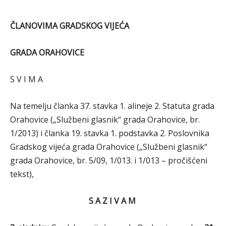
ČLANOVIMA GRADSKOG VIJEĆA
GRADA ORAHOVICE
S V I M A
Na temelju članka 37. stavka 1. alineje 2. Statuta grada
Orahovice („Službeni glasnik“ grada Orahovice, br.
1/2013) i članka 19. stavka 1. podstavka 2. Poslovnika
Gradskog vijeća grada Orahovice („Službeni glasnik“
grada Orahovice, br. 5/09, 1/013. i 1/013 – pročišćeni
tekst),
S A Z I V A M