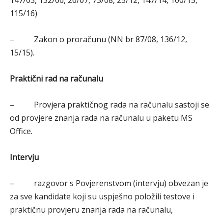
147/03, 132/06, 26/07, 73/08, 25/12, 147/14, 100/15,
115/16)
– Zakon o proračunu (NN br 87/08, 136/12,
15/15).
Praktični rad na računalu
– Provjera praktičnog rada na računalu sastoji se
od provjere znanja rada na računalu u paketu MS
Office.
Intervju
– razgovor s Povjerenstvom (intervju) obvezan je
za sve kandidate koji su uspješno položili testove i
praktičnu provjeru znanja rada na računalu,