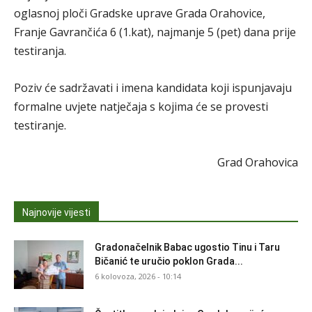
oglasnoj ploči Gradske uprave Grada Orahovice,
Franje Gavrančića 6 (1.kat), najmanje 5 (pet) dana prije
testiranja.
Poziv će sadržavati i imena kandidata koji ispunjavaju
formalne uvjete natječaja s kojima će se provesti
testiranje.
Grad Orahovica
Najnovije vijesti
Gradonačelnik Babac ugostio Tinu i Taru
Bičanić te uručio poklon Grada...
6 kolovoza, 2026 - 10:14