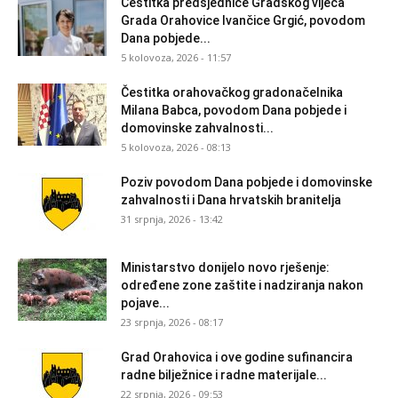
Čestitka predsjednice Gradskog vijeća
Grada Orahovice Ivančice Grgić, povodom
Dana pobjede...
5 kolovoza, 2026 - 11:57
Čestitka orahovačkog gradonačelnika
Milana Babca, povodom Dana pobjede i
domovinske zahvalnosti...
5 kolovoza, 2026 - 08:13
Poziv povodom Dana pobjede i domovinske
zahvalnosti i Dana hrvatskih branitelja
31 srpnja, 2026 - 13:42
Ministarstvo donijelo novo rješenje:
određene zone zaštite i nadziranja nakon
pojave...
23 srpnja, 2026 - 08:17
Grad Orahovica i ove godine sufinancira
radne bilježnice i radne materijale...
22 srpnja, 2026 - 09:53