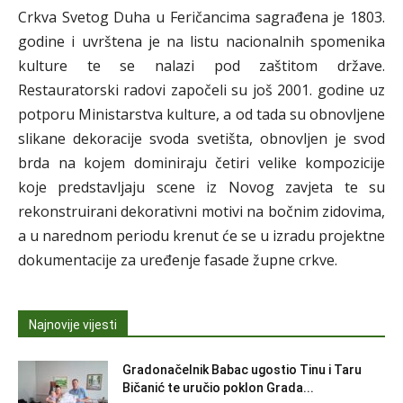
Crkva Svetog Duha u Feričancima sagrađena je 1803.
godine i uvrštena je na listu nacionalnih spomenika
kulture te se nalazi pod zaštitom države.
Restauratorski radovi započeli su još 2001. godine uz
potporu Ministarstva kulture, a od tada su obnovljene
slikane dekoracije svoda svetišta, obnovljen je svod
brda na kojem dominiraju četiri velike kompozicije
koje predstavljaju scene iz Novog zavjeta te su
rekonstruirani dekorativni motivi na bočnim zidovima,
a u narednom periodu krenut će se u izradu projektne
dokumentacije za uređenje fasade župne crkve.
Najnovije vijesti
Gradonačelnik Babac ugostio Tinu i Taru
Bičanić te uručio poklon Grada...