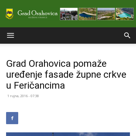
Službene
Grad Orahovica pomaže
stranice
uređenje fasade župne crkve
u Feričancima
Grada
1 rujna, 2016 - 07:38
Orahovice