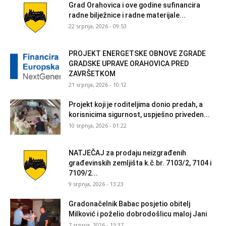
Grad Orahovica i ove godine sufinancira
radne bilježnice i radne materijale...
22 srpnja, 2026 - 09:53
PROJEKT ENERGETSKE OBNOVE ZGRADE
GRADSKE UPRAVE ORAHOVICA PRED
ZAVRŠETKOM
21 srpnja, 2026 - 10:12
Projekt koji je roditeljima donio predah, a
korisnicima sigurnost, uspješno priveden...
10 srpnja, 2026 - 01:22
NATJEČAJ za prodaju neizgrađenih
građevinskih zemljišta k.č.br. 7103/2, 7104 i
7109/2...
9 srpnja, 2026 - 13:23
Gradonačelnik Babac posjetio obitelj
Milković i poželio dobrodošlicu maloj Jani
7 srpnja, 2026 - 15:37