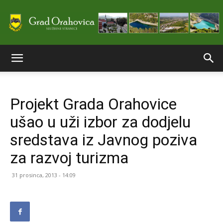
Službene
Projekt Grada Orahovice
stranice
ušao u uži izbor za dodjelu
sredstava iz Javnog poziva
Grada
za razvoj turizma
31 prosinca, 2013 - 14:09
Orahovice