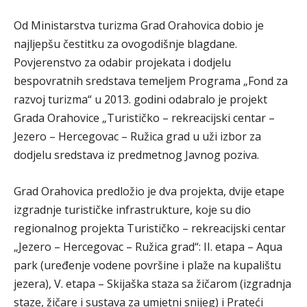
Od Ministarstva turizma Grad Orahovica dobio je
najljepšu čestitku za ovogodišnje blagdane.
Povjerenstvo za odabir projekata i dodjelu
bespovratnih sredstava temeljem Programa „Fond za
razvoj turizma“ u 2013. godini odabralo je projekt
Grada Orahovice „Turističko – rekreacijski centar –
Jezero – Hercegovac – Ružica grad u uži izbor za
dodjelu sredstava iz predmetnog Javnog poziva.
Grad Orahovica predložio je dva projekta, dvije etape
izgradnje turističke infrastrukture, koje su dio
regionalnog projekta Turističko – rekreacijski centar
„Jezero – Hercegovac – Ružica grad“: II. etapa – Aqua
park (uređenje vodene površine i plaže na kupalištu
jezera), V. etapa – Skijaška staza sa žičarom (izgradnja
staze, žičare i sustava za umjetni snijeg) i Prateći