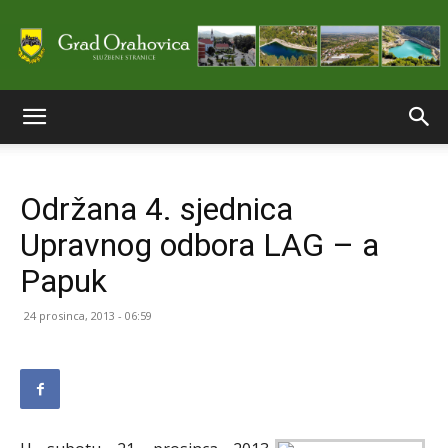
Službene
Održana 4. sjednica
stranice
Upravnog odbora LAG – a
Papuk
Grada
24 prosinca, 2013 - 06:59
Orahovice