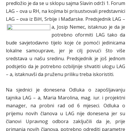
predložio je da se u sklopu sajma Slavin održi 1. Forum
LAG – ova u RH, na kojima bi prisustvovali predstavnici
LAG – ova iz BiH, Srbije i Mađarske.
Predsjednik LAG –
a, Josip Nemec, istaknuo je da je
potrebno oformiti LAG tako da
bude savjetodavno tijelo koje će pomoći jedinicama
lokalne samouprave, jer je cilj povući što više
sredstava u našu sredinu. Predsjednik je još jednom
podsjetio da je potrebno ozbiljnije shvatiti ulogu LAG
– a, istaknuvši da pruženu priliku treba iskoristiti.
Na sjednici je donesena Odluka o zapošljavanju
tajnika LAG – a, Maria Marolina, mag. iur. i projektni
manager, na probni rad od 6 mjeseci. Odluka o
prijemu novih članova u LAG nije donesena jer su
članovi Upravnog odbora zaključili da je, prije
primanja novih članova, potrebno odrediti parametre