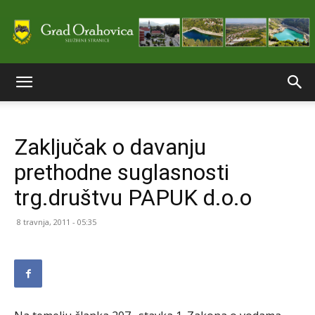
Službene
Zaključak o davanju
stranice
prethodne suglasnosti
trg.društvu PAPUK d.o.o
Grada
8 travnja, 2011 - 05:35
Orahovice