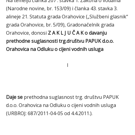
Na temelju članka 207 . stavka 1. Zakona o vodama
(Narodne novine, br. 153/09) i članka 43. stavka 3.
alineje 21. Statuta grada Orahovice („Službeni glasnik“
grada Orahovice, br. 5/09), Gradonačelnik grada
Orahovice, donosi
Z A K L J U Č A K o davanju
prethodne suglasnosti trg.društvu PAPUK d.o.o.
Orahovica na Odluku o cijeni vodnih usluga
I
Daje se
prethodna suglasnost trg. društvu PAPUK
d.o.o. Orahovica na Odluku o cijeni vodnih usluga
(URBROJ: 687/2011-04-05 od 4.4.2011.).