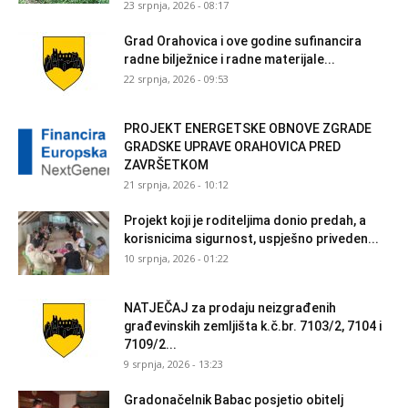
23 srpnja, 2026 - 08:17
Grad Orahovica i ove godine sufinancira
radne bilježnice i radne materijale...
22 srpnja, 2026 - 09:53
PROJEKT ENERGETSKE OBNOVE ZGRADE
GRADSKE UPRAVE ORAHOVICA PRED
ZAVRŠETKOM
21 srpnja, 2026 - 10:12
Projekt koji je roditeljima donio predah, a
korisnicima sigurnost, uspješno priveden...
10 srpnja, 2026 - 01:22
NATJEČAJ za prodaju neizgrađenih
građevinskih zemljišta k.č.br. 7103/2, 7104 i
7109/2...
9 srpnja, 2026 - 13:23
Gradonačelnik Babac posjetio obitelj