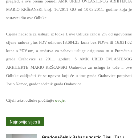
pregled, a sve prema ponudi AMK URED OVLAŠTENOG ARHITEKTA
MARIO KRŠćANSKI broj: 16/2011 GO od 10.03.2011. godine koja je
sastavni dio ove Odluke.
Cijena nadzora za uslugu iz točke I. ove Odluke iznosi 2% od ugovorene
cijene radova plus PDV odnosno13.684,25 kuna bez PDV-a ili 16.831,62
kuna s PDV-om, a sredstva za nabavu usluge osigurana su u Proračunu
grada Orahovice za 2011. godinu.
S AMK URED OVLAŠTENOG
ARHITEKTE MARIO KRŠćANSKI Orahovica za uslugu iz toče I. ove
Odluke zaključiti će se ugovor koji će u ime grada Orahovice potpisati
Josip Nemec, gradonačelnik grada Orahovice.
Cijeli tekst odluke pročitajte
ovdje
.
Najnovije vijesti
Gradonačelnik Babac ugostio Tinu i Taru