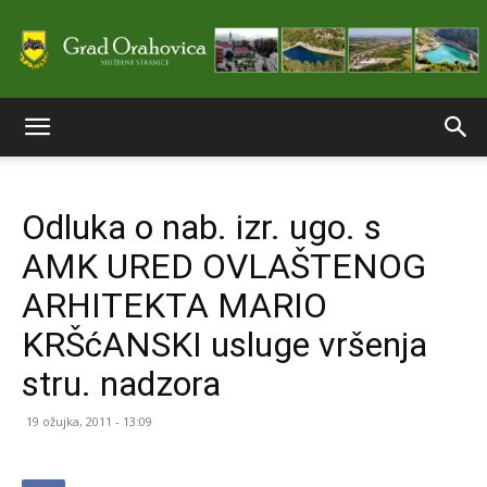
Službene
Odluka o nab. izr. ugo. s
stranice
AMK URED OVLAŠTENOG
ARHITEKTA MARIO
Grada
KRŠćANSKI usluge vršenja
stru. nadzora
Orahovice
19 ožujka, 2011 - 13:09