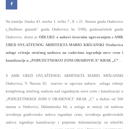
Na temelju članka 43. stavka 1. točke 7., 8. i 21. Statuta grada Orahovice
(„Službeni glasnik“ grada Orahovice, br. 5/09), gradonačelnik grada
Orahovice, donio je
ODLUKU o nabavi izravnim ugovaranjem s AMK
URED OVLAŠTENOG ARHITEKTA MARIO KRŠćANSKI Orahovica
usluge vršenja stručnog nadzora na radovima izgradnje nove ceste i
kanalizacije u „PODUZETNIčKOJ ZONI ORAHOVICA“ KRAK „C“ .
S AMK URED OVLAŠTENOG ARHITEKTA MARIO KRŠćANSKI
Orahovica, V. Nazora 62
izravno se ugovara nabava
usluga vršenje
kompletnog stručnog nadzora nad izgradnjom nove ceste i kanalizacije u
„PODUZETNIčKOJ ZONI U ORAHOVICI“ KRAK „C“ u dužini od 500
metara u Orahovici, Dalmatinska bb, a usluga se sastoji od nadzora
izvođenja građevinsko radova izgradnje ceste, izvođenja građevinskih
radova izgradnje kanalizacije i pripreme dokumentacije za tehnički