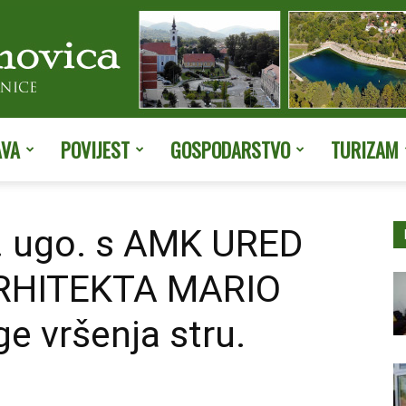
AVA
POVIJEST
GOSPODARSTVO
TURIZAM
Službene
r. ugo. s AMK URED
HITEKTA MARIO
stranice
 vršenja stru.