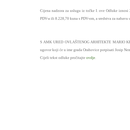
Cijena nadzora za uslugu iz točke I. ove Odluke iznos
PDV-a ili 8.228,70 kuna s PDV-om, a sredstva za nabavu 
S AMK URED OVLAŠTENOG ARHITEKTE MARIO KRŠćANSKI
ugovor koji će u ime grada Orahovice potpisati Josip Ne
Cijeli tekst odluke pročitajte
ovdje
.