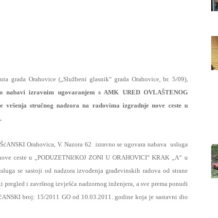
Grada
Orahovice
tuta grada Orahovice („Službeni glasnik“ grada Orahovice, br. 5/09),
 nabavi izravnim ugovaranjem s AMK URED OVLAŠTENOG
šenja stručnog nadzora na radovima izgradnje nove ceste u
.
SKI Orahovica, V. Nazora 62
izravno se ugovara nabava
usluga
jom nove ceste u „PODUZETNIčKOJ ZONI U ORAHOVICI“ KRAK „A“ u
sluga se sastoji od nadzora izvođenja građevinskih radova od strane
i pregled i završnog izvješća nadzornog inženjera, a sve prema ponudi
broj: 15/2011 GO od 10.03.2011. godine koja je sastavni dio