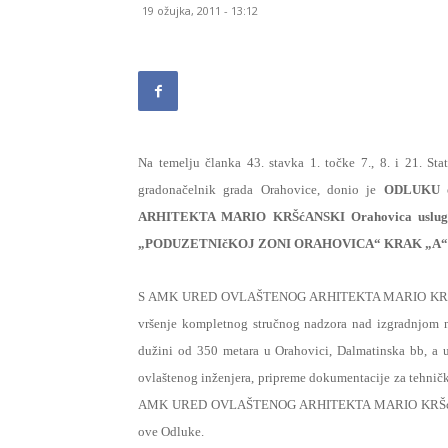
19 ožujka, 2011 - 13:12
Na temelju članka 43. stavka 1. točke 7., 8. i 21. Sta
gradonačelnik grada Orahovice, donio je
ODLUKU o
ARHITEKTA MARIO KRŠćANSKI Orahovica usluge vr
„PODUZETNIčKOJ ZONI ORAHOVICA“ KRAK „A“
S AMK URED OVLAŠTENOG ARHITEKTA MARIO KRŠćAN
vršenje kompletnog stručnog nadzora nad izgradn
dužini od 350 metara u Orahovici, Dalmatinska bb, a u
ovlaštenog inženjera, pripreme dokumentacije za tehničk
AMK URED OVLAŠTENOG ARHITEKTA MARIO KRŠćANSKI 
ove Odluke.