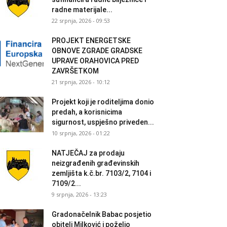
radne materijale...
22 srpnja, 2026 - 09:53
PROJEKT ENERGETSKE
OBNOVE ZGRADE GRADSKE
UPRAVE ORAHOVICA PRED
ZAVRŠETKOM
21 srpnja, 2026 - 10:12
Projekt koji je roditeljima donio
predah, a korisnicima
sigurnost, uspješno priveden...
10 srpnja, 2026 - 01:22
NATJEČAJ za prodaju
neizgrađenih građevinskih
zemljišta k.č.br. 7103/2, 7104 i
7109/2...
9 srpnja, 2026 - 13:23
Gradonačelnik Babac posjetio
obitelj Milković i poželio