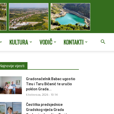
KULTURA
VODIČ
KONTAKTI
Najnovije vijesti
Gradonačelnik Babac ugostio
Tinu i Taru Bičanić te uručio
poklon Grada...
6 kolovoza, 2026 - 10:14
Čestitka predsjednice
Gradskog vijeća Grada