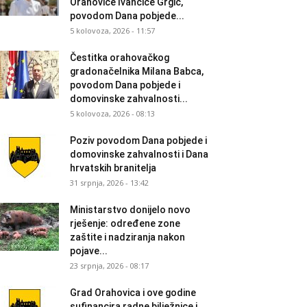
Orahovice Ivančice Grgić,
povodom Dana pobjede...
5 kolovoza, 2026 - 11:57
Čestitka orahovačkog
gradonačelnika Milana Babca,
povodom Dana pobjede i
domovinske zahvalnosti...
5 kolovoza, 2026 - 08:13
Poziv povodom Dana pobjede i
domovinske zahvalnosti i Dana
hrvatskih branitelja
31 srpnja, 2026 - 13:42
Ministarstvo donijelo novo
rješenje: određene zone
zaštite i nadziranja nakon
pojave...
23 srpnja, 2026 - 08:17
Grad Orahovica i ove godine
sufinancira radne bilježnice i