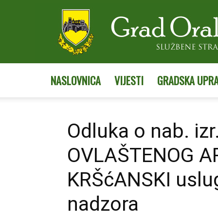
NASLOVNICA
VIJESTI
GRADSKA UPR
Odluka o nab. iz
OVLAŠTENOG AR
KRŠćANSKI usluge
nadzora