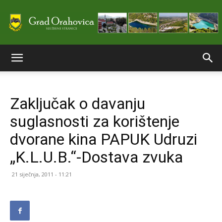
Službene
Zaključak o davanju
stranice
suglasnosti za korištenje
dvorane kina PAPUK Udruzi
Grada
„K.L.U.B.“-Dostava zvuka
21 siječnja, 2011 - 11:21
Orahovice