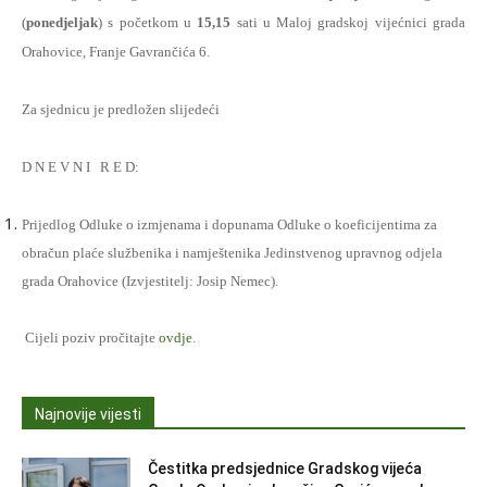
(
ponedjeljak
) s početkom u
15,15
sati u Maloj gradskoj vijećnici grada
Orahovice, Franje Gavrančića 6.
Za sjednicu je predložen slijedeći
D N E V N I
R E D:
Prijedlog Odluke o izmjenama i dopunama Odluke o koeficijentima za
obračun plaće službenika i namještenika Jedinstvenog upravnog odjela
grada Orahovice (Izvjestitelj: Josip Nemec).
Cijeli poziv pročitajte
ovdje
.
Najnovije vijesti
Čestitka predsjednice Gradskog vijeća