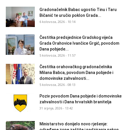
Gradonačelnik Babac ugostio Tinu i Taru
Bičanić te uručio poklon Grada...
6 kolovoza, 2026 - 10:14
Čestitka predsjednice Gradskog vijeća
Grada Orahovice Ivančice Grgić, povodom
Dana pobjede...
5 kolovoza, 2026 - 11:57
Čestitka orahovačkog gradonačelnika
Milana Babca, povodom Dana pobjede i
domovinske zahvalnosti...
5 kolovoza, 2026 - 08:13
Poziv povodom Dana pobjede i domovinske
zahvalnosti i Dana hrvatskih branitelja
31 srpnja, 2026 - 13:42
Ministarstvo donijelo novo rješenje:
određene zone zaštite i nadziranja nakon