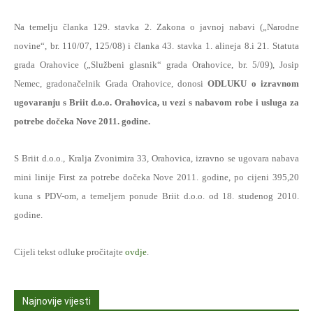
Na temelju članka 129. stavka 2. Zakona o javnoj nabavi („Narodne
novine“, br. 110/07, 125/08) i članka 43. stavka 1. alineja 8.i 21. Statuta
grada Orahovice („Službeni glasnik“ grada Orahovice, br. 5/09), Josip
Nemec, gradonačelnik Grada Orahovice, donosi
ODLUKU o izravnom
ugovaranju s Briit d.o.o. Orahovica, u vezi s nabavom robe i usluga za
potrebe dočeka Nove 2011. godine.
S Briit d.o.o., Kralja Zvonimira 33, Orahovica, izravno se ugovara nabava
mini linije First za potrebe dočeka Nove 2011. godine, po cijeni 395,20
kuna s PDV-om, a temeljem ponude Briit d.o.o. od 18. studenog 2010.
godine.
Cijeli tekst odluke pročitajte
ovdje
.
Najnovije vijesti