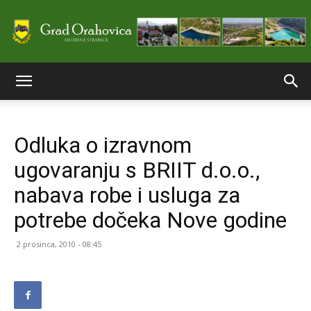
Službene
Odluka o izravnom
stranice
ugovaranju s BRIIT d.o.o.,
nabava robe i usluga za
Grada
potrebe dočeka Nove godine
2 prosinca, 2010 - 08:45
Orahovice