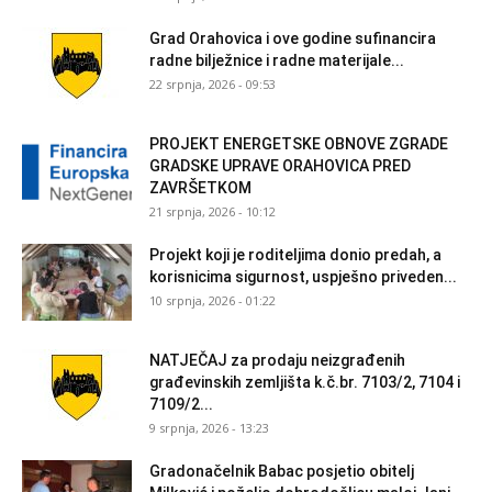
Grad Orahovica i ove godine sufinancira
radne bilježnice i radne materijale...
22 srpnja, 2026 - 09:53
PROJEKT ENERGETSKE OBNOVE ZGRADE
GRADSKE UPRAVE ORAHOVICA PRED
ZAVRŠETKOM
21 srpnja, 2026 - 10:12
Projekt koji je roditeljima donio predah, a
korisnicima sigurnost, uspješno priveden...
10 srpnja, 2026 - 01:22
NATJEČAJ za prodaju neizgrađenih
građevinskih zemljišta k.č.br. 7103/2, 7104 i
7109/2...
9 srpnja, 2026 - 13:23
Gradonačelnik Babac posjetio obitelj