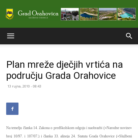
Službene
Plan mreže dječjih vrtića na
stranice
području Grada Orahovice
13 rujna, 2010 - 08:43
Grada
Orahovice
Na temelju članka 14. Zakona o predškolskom odgoju i naobrazbi («Narodne novine»
broj 10/97. i 107/07.) i članka 33. alineja 24. Statuta Grada Orahovice («Službeni