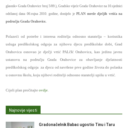
glasnik» Grada Orahovice broj 5/09.), Gradsko vijeće Grada Orahovice na 10.sjednici
održanoj dana 06.rujna 2010. godine, donijelo je
PLAN mreže dječjih vrtića na
području Grada Orahovice.
Polazeći od potrebe i interesa roditelja odnosno staratelja – korisnika
usluga predškolskog odgoja za njihovu djecu predškolske dobi, Grad
Orahovica osnovao je dječji vrtić PALčIć Orahovica, kao jedinu javnu
ustanovu na području Grada Orahovice za obavljanje djelatnosti
predškolskog odgoja
za djecu od navršene prve godine života do polaska
u osnovnu školu, koju njihovi roditelji odnosno staratelji upišu u vrtić.
Cijeli plan pročitajte
ovdje
.
Najnovije vijesti
Gradonačelnik Babac ugostio Tinu i Taru