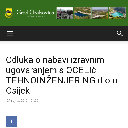
Službene
Odluka o nabavi izravnim
stranice
ugovaranjem s OCELIć
TEHNOINŽENJERING d.o.o.
Grada
Osijek
27 rujna, 2010 - 01:00
Orahovice