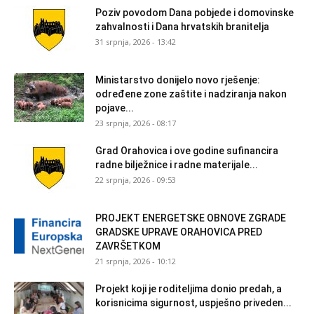
Poziv povodom Dana pobjede i domovinske
zahvalnosti i Dana hrvatskih branitelja
31 srpnja, 2026 - 13:42
Ministarstvo donijelo novo rješenje:
određene zone zaštite i nadziranja nakon
pojave...
23 srpnja, 2026 - 08:17
Grad Orahovica i ove godine sufinancira
radne bilježnice i radne materijale...
22 srpnja, 2026 - 09:53
PROJEKT ENERGETSKE OBNOVE ZGRADE
GRADSKE UPRAVE ORAHOVICA PRED
ZAVRŠETKOM
21 srpnja, 2026 - 10:12
Projekt koji je roditeljima donio predah, a
korisnicima sigurnost, uspješno priveden...