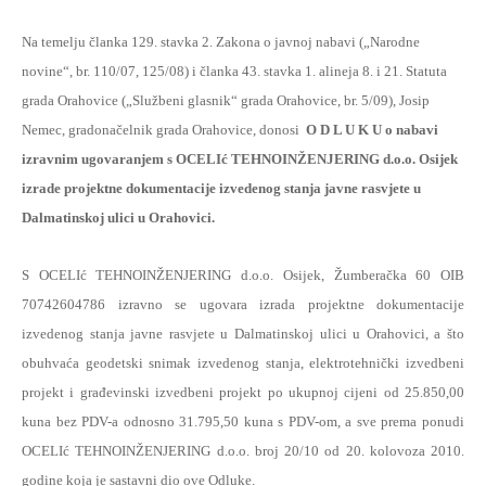
Na temelju članka 129. stavka 2. Zakona o javnoj nabavi („Narodne
novine“, br. 110/07, 125/08) i članka 43. stavka 1. alineja 8. i 21. Statuta
grada Orahovice („Službeni glasnik“ grada Orahovice, br. 5/09), Josip
Nemec, gradonačelnik grada Orahovice, donosi
O D L U K U o nabavi
izravnim ugovaranjem s OCELIć TEHNOINŽENJERING d.o.o. Osijek
izrade projektne dokumentacije izvedenog stanja javne rasvjete u
Dalmatinskoj ulici u Orahovici.
S OCELIć TEHNOINŽENJERING d.o.o. Osijek, Žumberačka 60 OIB
70742604786 izravno se ugovara izrada projektne dokumentacije
izvedenog stanja javne rasvjete u Dalmatinskoj ulici u Orahovici, a što
obuhvaća geodetski snimak izvedenog stanja, elektrotehnički izvedbeni
projekt i građevinski izvedbeni projekt po ukupnoj cijeni od 25.850,00
kuna bez PDV-a odnosno 31.795,50 kuna s PDV-om, a sve prema ponudi
OCELIć TEHNOINŽENJERING d.o.o. broj 20/10 od 20. kolovoza 2010.
godine koja je sastavni dio ove Odluke.